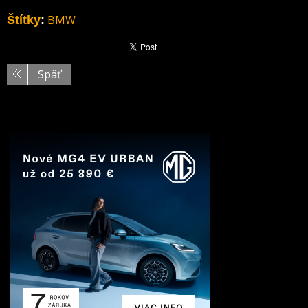
BMW
Štítky
:
Späť