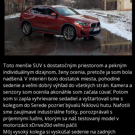
Toto menšie SUV s dostatočným priestorom a pekným
individuálnym dizajnom, ženy ocenia, pretože ja som bola
nadšená.
V interiéri bolo dostatok miesta, pohodlné
sedenie a veľmi dobrý výhľad do všetkých strán. Kamera a
senzory som ocenila akonáhle som začala cúvať. Potom
som si zapla vyhrievanie sedadiel a vyštartovali sme s
kolegom do Serede pozrieť bývalú Niklovú hutu. Nafotili
sme zaujímavé industriálne fotky, porozprávali s
príjemnými ľuďmi, ktorým sa náš testovaný model v
motorizácii xDrive20d veľmi páčil.
Môj vysoký kolega si vyskúšal sedenie na zadných