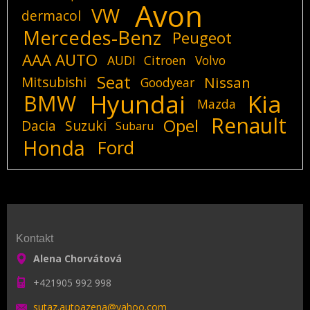
Avon
VW
dermacol
Mercedes-Benz
Peugeot
AAA AUTO
AUDI
Citroen
Volvo
Seat
Mitsubishi
Nissan
Goodyear
Hyundai
Kia
BMW
Mazda
Renault
Opel
Dacia
Suzuki
Subaru
Honda
Ford
Kontakt
Alena Chorvátová
+421905 992 998
sutaz.au
toazena@
yahoo.co
m