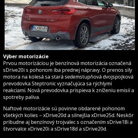
Výber motorizácie
Prvou motorizáciou je benzínová motorizácia označená
sDrive20i s pohonom iba prednej nápravy. O prenos sily
motora na kolesá sa stará sedemstupňová dvojspojková
prevodovka Steptronic vyznačujúca sa rýchlymi
reakciami. Nová prevodovka prispieva k zníženiu emisií a
spotreby paliva.
Naftové motorizácie sú povinne obdarené pohonom
všetkých kolies – xDrive20d a silnejšia xDrive25d. Neskôr
pribudne aj benzínový trojvalec s označením sDrive18i a
štvorvalce xDrive20i a sDrive18d a sDrive20d.