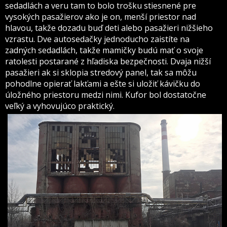
sedadlách a veru tam to bolo trošku stiesnené pre
vysokých pasažierov ako je on, menší priestor nad
hlavou, takže dozadu buď deti alebo pasažieri nižšieho
vzrastu. Dve autosedačky jednoducho zaistíte na
zadných sedadlách, takže mamičky budú mať o svoje
ratolesti postarané z hľadiska bezpečnosti. Dvaja nižší
pasažieri ak si sklopia stredový panel, tak sa môžu
pohodlne opierať lakťami a ešte si uložiť kávičku do
úložného priestoru medzi nimi. Kufor bol dostatočne
veľký a vyhovujúco praktický.