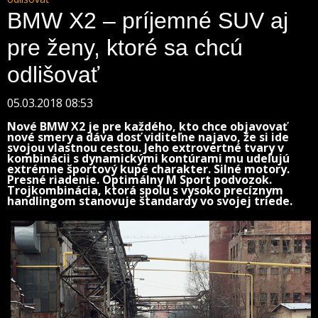
BMW X2 – príjemné SUV aj
pre ženy, ktoré sa chcú
odlišovať
05.03.2018 08:53
Nové BMW X2 je pre každého, kto chce objavovať
nové smery a dáva dosť viditeľne najavo, že si ide
svojou vlastnou cestou. Jeho extrovertné tvary v
kombinácii s dynamickými kontúrami mu udeľujú
extrémne športový kupé charakter. Silné motory.
Presné riadenie. Optimálny M Sport podvozok.
Trojkombinácia, ktorá spolu s vysoko precíznym
handlingom stanovuje štandardy vo svojej triede.