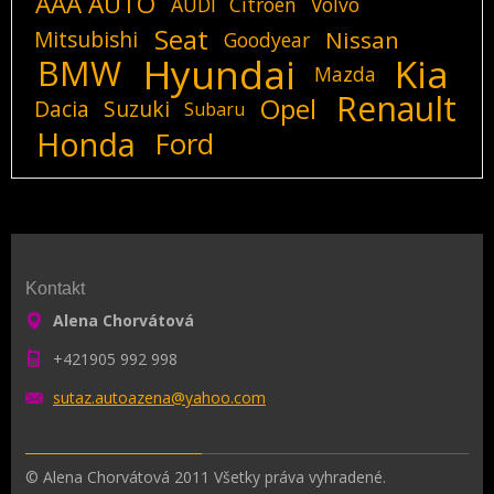
AAA AUTO
AUDI
Citroen
Volvo
Seat
Mitsubishi
Nissan
Goodyear
Hyundai
Kia
BMW
Mazda
Renault
Opel
Dacia
Suzuki
Subaru
Honda
Ford
Kontakt
Alena Chorvátová
+421905 992 998
sutaz.au
toazena@
yahoo.co
m
© Alena Chorvátová 2011 Všetky práva vyhradené.