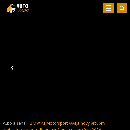
Auto a žena
BMW M Motorsport vyvíja nový vstupný
pretekársky model. Pripravený bude na sezónu 2026.