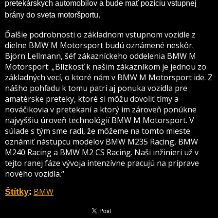
pretekárskych automobilov a bude mať pozíciu vstupnej
brány do sveta motoršportu.
Ďalšie podrobnosti o základnom vstupnom vozidle z
dielne BMW M Motorsport budú oznámené neskôr.
Björn Lellmann, šéf zákazníckeho oddelenia BMW M
Motorsport: „Blízkosť k našim zákazníkom je jednou zo
základných vecí, o ktoré nám v BMW M Motorsport ide. Z
nášho pohľadu k tomu patrí aj ponuka vozidla pre
amatérske preteky, ktoré si môžu dovoliť tímy a
nováčikovia v pretekaní a ktorý im zároveň ponúkne
najvyššiu úroveň technológií BMW M Motorsport. V
súlade s tým sme radi, že môžeme na tomto mieste
oznámiť nástupcu modelov BMW M235 Racing, BMW
M240 Racing a BMW M2 CS Racing. Naši inžinieri už v
tejto ranej fáze vývoja intenzívne pracujú na príprave
nového vozidla.“
BMW
Štítky
: