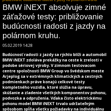
BMW iNEXT absolvuje zimné
záťažové testy: približovanie
budúcnosti radosti z jazdy na
polárnom kruhu.
05.02.2019 14:28
Budúcnosť radosti z jazdy sa rýchlo blíži a automobil
BMW iNEXT zdoláva prekážky na ceste k zrelosti v
podobe sériovej výroby. V zimnom testovacom
centre spoločnosti BMW Group vo švédskom meste
Arjeplog sa v extrémnych klimatických a cestných
podmienkach práve konajú celkové testy
kompletného vozidla, ktoré slúžia na úpravu,
skúšanie a zladenie všetkých komponentov pohonu,
podvozka a odpruženia. Vďaka čisto elektrickému
pohonu model BMW iNEXT trvalo udržateľným
spôsobom spĺňa všetky požiadavky na individuálnu