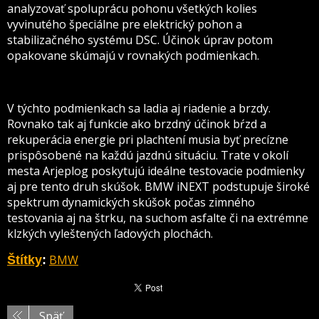
analyzovať spoluprácu pohonu všetkých kolies
vyvinutého špeciálne pre elektrický pohon a
stabilizačného systému DSC. Účinok úprav potom
opakovane skúmajú v rovnakých podmienkach.
V týchto podmienkach sa ladia aj riadenie a brzdy.
Rovnako tak aj funkcie ako brzdný účinok bŕzd a
rekuperácia energie pri plachtení musia byť precízne
prispôsobené na každú jazdnú situáciu. Trate v okolí
mesta Arjeplog poskytujú ideálne testovacie podmienky
aj pre tento druh skúšok. BMW iNEXT podstupuje široké
spektrum dynamických skúšok počas zimného
testovania aj na štrku, na suchom asfalte či na extrémne
klzkých vyleštených ľadových plochách.
BMW
Štítky
:
Späť