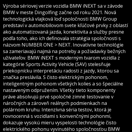
Výroba sériovej verzie vozidla BMW iNEXT sa v závode
BMW v meste Dingolfing začne od roku 2021. Nová
technologická vlajková loď spoločnosti BMW Group
predstaví v automobilovom svete kľúčové prvky z oblastí
ako automatizovaná jazda, konektivita a služby presne
podľa toho, ako ich definovala stratégia spoločnosti s
názvom NUMBER ONE > NEXT. Inovatívne technológie
sa zameriavajú najmä na potreby a požiadavky bežných
užívateľov. BMW iNEXT s moderným tvarom vozidla z
kategórie Sports Activity Vehicle (SAV) stelesňuje
priekopnícku interpretáciu radosti z jazdy, ktorou sa
značka preslávila. S čisto elektrickým pohonom,
inteligentným pohonom všetkých kolies a so špeciálne
nastaveným odpružením. Všetky tieto komponenty
práve absolvujú prvé spoločné zimné testovanie v
náročných a zároveň reálnych podmienkach na
polárnom kruhu. Intenzívna séria testov, ktorá je
rovnocenná s vozidlami s konvenčnými pohonmi,
dokazuje vysokú mieru vyspelosti technológie čisto
elektrického pohonu vyvinutého spoločnosťou BMW