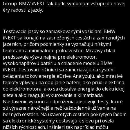
Group. BMW iNEXT tak bude symbolom vstupu do novej
éry radosti z jazdy.
Testovacie jazdy so zamaskovanými vozidlami BMW
iNEXT sa konajú na zasnežených cestách a zamrznutých
jazerách, pričom podmienky sa vyznačujú nízkymi
teplotami a minimálnou priľnavosťou. Mrazivý chlad
predstavuje výzvu najmä pre elektromotor,
vysokonapäťovú batériu a chladenie modelu BMW
iNEXT. Testovací inžinieri sa zameriavajú na systém
ovládania tokov energie eDrive. Analyzujú, ako mrazivé
teploty vplývajú na dobíjanie batérií, ako prúdi elektrina
do elektromotora, ako sa dostáva energia do elektrickej
siete a ako reagujú vykurovanie a klimatizácia.
Nastavenie výkonu a odpruženia absolvuje testy, ktoré
sú výrazne náročnejšie než každodenné užívanie na
bežných cestách. Na uzavretých cestách pokrytých ľadom
sa elektronické systémy dostávajú k slovu pri oveľa
nižších rýchlostiach. Inžinieri tak napríklad môžu