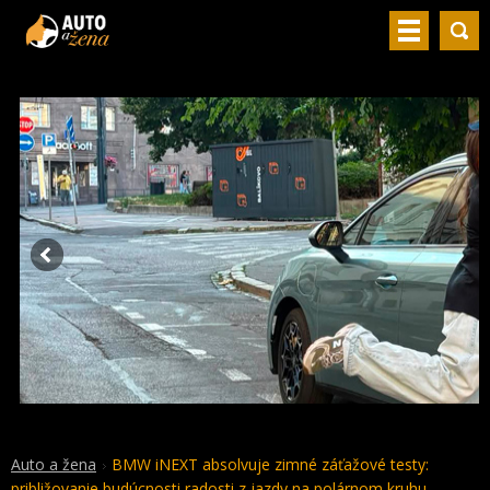
Auto a žena
BMW iNEXT absolvuje zimné záťažové testy:
približovanie budúcnosti radosti z jazdy na polárnom kruhu.