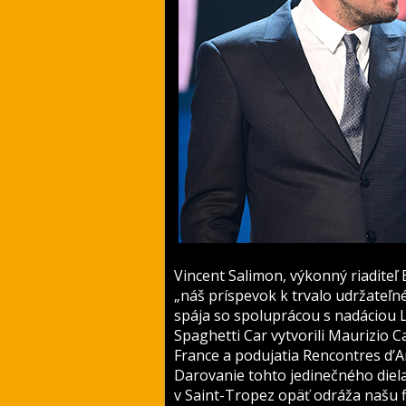
Vincent Salimon, výkonný riadite
„náš príspevok k trvalo udržate
spája so spoluprácou s nadáciou
Spaghetti Car vytvorili Maurizio 
France a podujatia Rencontres d’A
Darovanie tohto jedinečného diel
v Saint-Tropez opäť odráža našu f