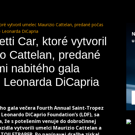
oré vytvoril umelec Maurizio Cattelan, predané počas
e Leonarda DiCapria
i Car, ktoré vytvoril
o Cattelan, predané
i nabitého gala
 Leonarda DiCapria
ného gala večera Fourth Annual Saint-Tropez
 Leonardo DiCaprio Foundation’s (LDF), sa
, že s potešením venuje do dobročinnej
ozidla vytvorili umelci Maurizio Cattelan a
i TOILETPAPER. Po napínavej dražbe získal