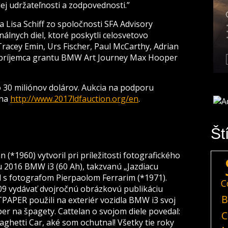
ej udržateľnosti a zodpovednosti.”
 Lisa Schiff zo spoločnosti SFA Advisory
nálnych diel, ktoré poskytli celosvetovo
Tracey Emin, Urs Fischer, Paul McCarthy, Adrian
y príjemca grantu BMW Art Journey Max Hooper
o 30 miliónov dolárov. Aukcia na podporu
 na
http://www.2017ldfauction.org/en
.
Št
 (*1960) vytvoril pri príležitosti fotografického
ku 2016 BMW i3 (60 Ah), takzvanú „Jazdiacu
l s fotografom Pierpaolom Ferrarim (*1971).
C
2009 vydávať dvojročnú obrázkovú publikáciu
B
APER použili na exteriér vozidla BMW i3 svoj
ber na špagety. Cattelan o svojom diele povedal:
C
aghetti Car, aké som ochutnal! Všetky tie roky