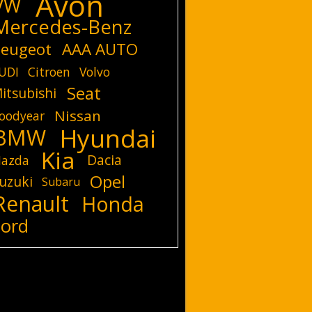
Avon
VW
Mercedes-Benz
eugeot
AAA AUTO
UDI
Citroen
Volvo
Seat
itsubishi
Nissan
oodyear
Hyundai
BMW
Kia
Dacia
azda
Opel
uzuki
Subaru
Renault
Honda
Ford