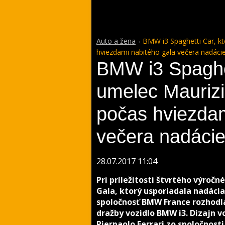
Auto a žena
BMW i3 Spaghetti Car, kt
hviezdami nabitého gala večera nadáci
BMW i3 Spaghett
umelec Maurizi
počas hviezdam
večera nadácie
28.07.2017 11:04
Pri príležitosti štvrtého výroč
Gala, ktorý usporiadala nadácia
spoločnosť BMW France rozhodla
dražby vozidlo BMW i3. Dizajn v
Pierpaolo Ferrari zo spoločnost