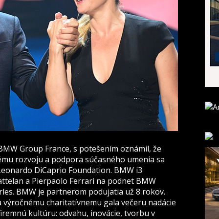
ľ BMW Group France, s potešením oznámil, že
ľnému rozvoju a podpora súčasného umenia sa
 Leonardo DiCaprio Foundation. BMW i3
Cattelan a Pierpaolo Ferrari na podnet BMW
rles. BMW je partnerom podujatia už 8 rokov.
a výročnému charitatívnemu gala večeru nadácie
iremnú kultúru: odvahu, inovácie, tvorbu v