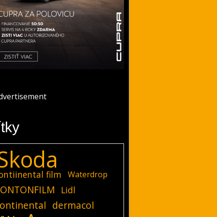
ítky
Skoda
ontiinental film
Waterdrop
ONTONFILM
Lidl
ontinental
dermacol