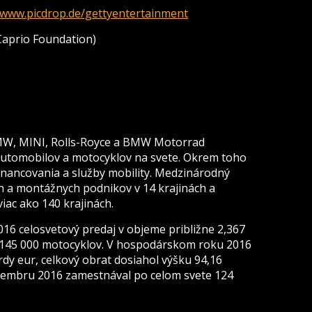
www.picdrop.de/gettyentertainment
Caprio Foundation)
W, MINI, Rolls-Royce a BMW Motorrad
utomobilov a motocyklov na svete. Okrem toho
nancovania a služby mobility. Medzinárodný
 a montážnych podnikov v 14 krajinách a
iac ako 140 krajinách.
 celosvetový predaj v objeme približne 2,367
 145 000 motocyklov. V hospodárskom roku 2016
ardy eur, celkový obrat dosiahol výšku 94,16
cembru 2016 zamestnával po celom svete 124