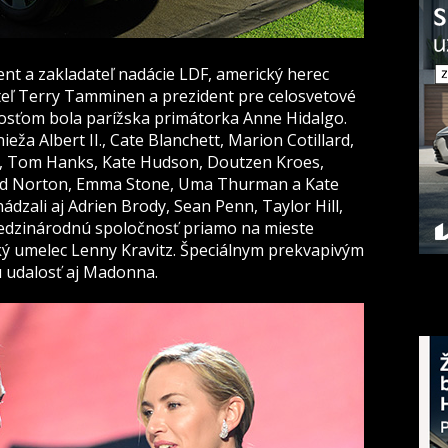
ent a zakladateľ nadácie LDF, americký herec
teľ Terry Tamminen a prezident pre celosvetové
hosťom bola parížska primátorka Anne Hidalgo.
eža Albert II., Cate Blanchett, Marion Cotillard,
z, Tom Hanks, Kate Hudson, Doutzen Kroes,
ard Norton, Emma Stone, Uma Thurman a Kate
dzali aj Adrien Brody, Sean Penn, Taylor Hill,
edzinárodnú spoločnosť priamo na mieste
ký umelec Lenny Kravitz. Špeciálnym prekvapivým
 udalosť aj Madonna.