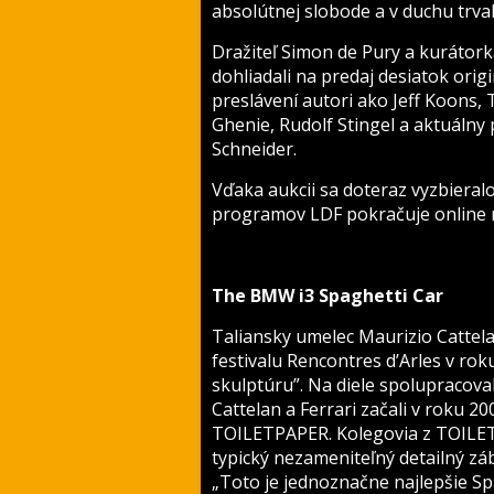
absolútnej slobode a v duchu trval
Dražiteľ Simon de Pury a kurátorka
dohliadali na predaj desiatok origi
preslávení autori ako Jeff Koons, 
Ghenie, Rudolf Stingel a aktuáln
Schneider.
Vďaka aukcii sa doteraz vyzbieral
programov LDF pokračuje online
The BMW i3 Spaghetti Car
Taliansky umelec Maurizio Cattelan
festivalu Rencontres d’Arles v ro
skulptúru”. Na diele spolupracova
Cattelan a Ferrari začali v roku 
TOILETPAPER. Kolegovia z TOILETP
typický nezameniteľný detailný zá
„Toto je jednoznačne najlepšie Sp