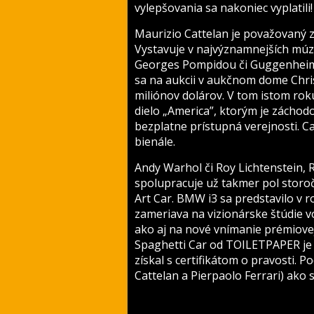
vylepšovania sa nakoniec vyplatili
Maurizio Cattelan je považovaný z
Vystavuje v najvýznamnejších mú
Georges Pompidou či Guggenheim
sa na aukcii v aukčnom dome Chri
miliónov dolárov. V tom istom ro
dielo „America”, ktorým je záchodo
bezplatne prístupná verejnosti. C
bienále.
Andy Warhol či Roy Lichtenstein,
spolupracuje už takmer pol storoči
Art Car. BMW i3 sa predstavilo v 
zameriava na vizionárske štúdie vo
ako aj na nové vnímanie prémiovej 
Spaghetti Car od TOILETPAPER je
získal s certifikátom o pravosti. 
Cattelan a Pierpaolo Ferrari) ako