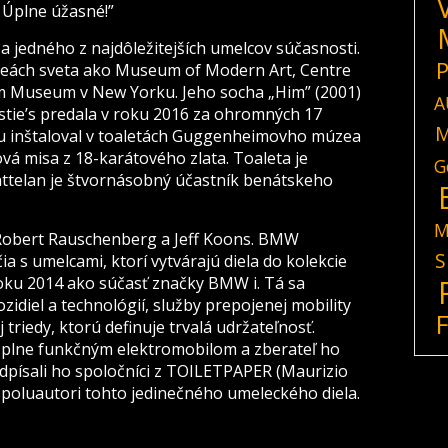
! Úplne úžasné!”
a jedného z najdôležitejších umelcov súčasnosti.
P
zeách sveta ako Museum of Modern Art, Centre
 Museum v New Yorku. Jeho socha „Him” (2001)
A
stie’s predala v roku 2016 za ohromných 17
M
ku inštaloval v toaletách Guggenheimovho múzea
vá misa z 18-karátového zlata. Toaleta je
G
attelan je štvornásobný účastník benátskeho
M
 Robert Rauschenberg a Jeff Koons. BMW
S
a s umelcami, ktorí vytvárajú diela do kolekcie
roku 2014 ako súčasť značky BMW i. Tá sa
zidiel a technológií, služby prepojenej mobility
triedy, ktorú definuje trvalá udržateľnosť.
 plne funkčným elektromobilom a zberateľ ho
Podpísali ho spoločníci z TOILETPAPER (Maurizio
 spoluautori tohto jedinečného umeleckého diela.