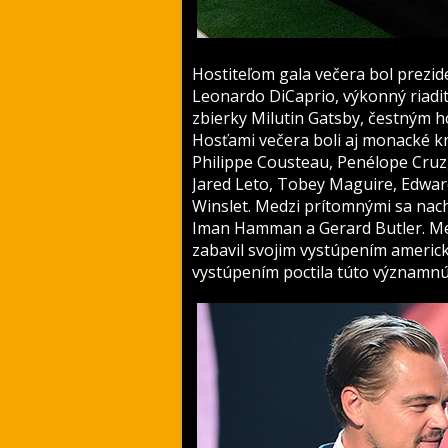
Hostiteľom gala večera bol prezid
Leonardo DiCaprio, výkonný riadi
zbierky Milutin Gatsby, čestným 
Hosťami večera boli aj monacké kni
Philippe Cousteau, Penélope Cru
Jared Leto, Tobey Maguire, Edw
Winslet. Medzi prítomnými sa nachá
Iman Hamman a Gerard Butler. M
zabavil svojim vystúpením americ
vystúpením poctila túto významnú