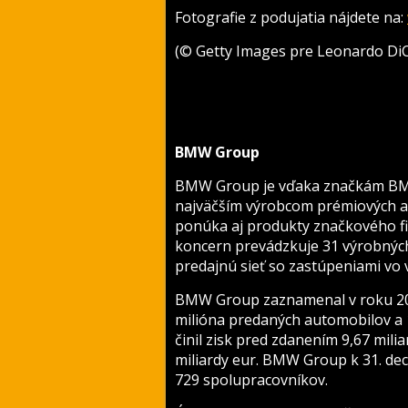
Fotografie z podujatia nájdete na:
(© Getty Images pre Leonardo Di
BMW Group
BMW Group je vďaka značkám BM
najväčším výrobcom prémiových a
ponúka aj produkty značkového fi
koncern prevádzkuje 31 výrobných
predajnú sieť so zastúpeniami vo v
BMW Group zaznamenal v roku 2016
milióna predaných automobilov a
činil zisk pred zdanením 9,67 mili
miliardy eur. BMW Group k 31. de
729 spolupracovníkov.