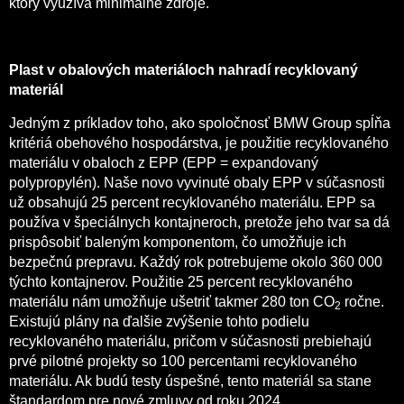
ktorý využíva minimálne zdroje.
Plast v obalových materiáloch nahradí recyklovaný
materiál
Jedným z príkladov toho, ako spoločnosť BMW Group spĺňa
kritériá obehového hospodárstva, je použitie recyklovaného
materiálu v obaloch z EPP (EPP = expandovaný
polypropylén). Naše novo vyvinuté obaly EPP v súčasnosti
už obsahujú 25 percent recyklovaného materiálu. EPP sa
používa v špeciálnych kontajneroch, pretože jeho tvar sa dá
prispôsobiť baleným komponentom, čo umožňuje ich
bezpečnú prepravu. Každý rok potrebujeme okolo 360 000
týchto kontajnerov. Použitie 25 percent recyklovaného
materiálu nám umožňuje ušetriť takmer 280 ton CO
ročne.
2
Existujú plány na ďalšie zvýšenie tohto podielu
recyklovaného materiálu, pričom v súčasnosti prebiehajú
prvé pilotné projekty so 100 percentami recyklovaného
materiálu. Ak budú testy úspešné, tento materiál sa stane
štandardom pre nové zmluvy od roku 2024.