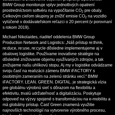
BMW Group monitoruje vplyv jednotlivých opatrení
prostredníctvom softvéru na vypočítanie CO
pre obaly.
2
Celkovým cieľom skupiny je znížiť emisie CO
na vozidlo
2
vylúčené v dodávateľskom reťazci o 20 percent (v porovnaní
s rokom 2019).
Michael Nikolaides, riaditeľ oddelenia BMW Group
Production Network and Logistics: „Náš prístup re:think,
re:duce, re:use, re:cycle dôsledne implementujeme aj v
obalovej logistike. Používame inovatívne stratégie na
dôsledné znižovanie objemu využívaných zdrojov, a tak
znižujeme našu uhlíkovú stopu. Aj my v logistike odvádzame
svoju časť na realizácii zámeru BMW iFACTORY s
osobitným zameraním na zelenú stránku vecí.“ BMW
iFACTORY. LEAN. GREEN. DIGITAL. je strategická vízia
pre globálnu výrobnú sieť s dôrazom na flexibilitu a
efektivitu, trvalú udržateľnosť a digitalizáciu. Poskytuje
odpoveď na výzvy spojené s transformáciou na e-mobilitu a
má globálny prístup. Časť Green znamená využitie
najnovších technológií na vytvorenie výrobného procesu,