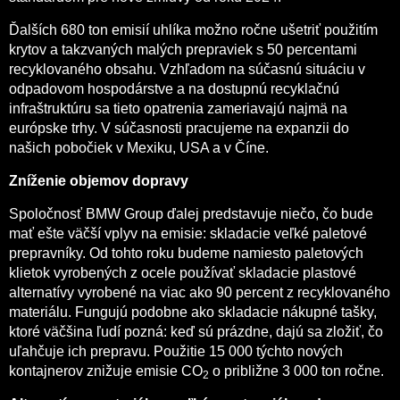
Ďalších 680 ton emisií uhlíka možno ročne ušetriť použitím
krytov a takzvaných malých prepraviek s 50 percentami
recyklovaného obsahu. Vzhľadom na súčasnú situáciu v
odpadovom hospodárstve a na dostupnú recyklačnú
infraštruktúru sa tieto opatrenia zameriavajú najmä na
európske trhy. V súčasnosti pracujeme na expanzii do
našich pobočiek v Mexiku, USA a v Číne.
Zníženie objemov dopravy
Spoločnosť BMW Group ďalej predstavuje niečo, čo bude
mať ešte väčší vplyv na emisie: skladacie veľké paletové
prepravníky. Od tohto roku budeme namiesto paletových
klietok vyrobených z ocele používať skladacie plastové
alternatívy vyrobené na viac ako 90 percent z recyklovaného
materiálu. Fungujú podobne ako skladacie nákupné tašky,
ktoré väčšina ľudí pozná: keď sú prázdne, dajú sa zložiť, čo
uľahčuje ich prepravu. Použitie 15 000 týchto nových
kontajnerov znižuje emisie CO
o približne 3 000 ton ročne.
2