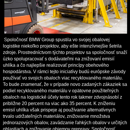
Spoločnosť BMW Group spustila vo svojej obalovej
logistike niekoľko projektov, aby ešte intenzívnejšie šetrila
zdroje. Prostredníctvom týchto projektov sa spoločnosť snaží
úzko spolupracovať s dodávateľmi na znižovaní emisií
uhlíka a čo najlepšie realizovať princípy obehového
hospodárstva. V rámci tejto iniciatívy budú európske závody
používať vo svojich obaloch viac recyklovaného materiálu.
To bude znamenať, že v prípade novo zadaných zákaziek sa
podiel recyklovaného materiálu v opätovne použiteľných
obaloch na logistické účely tento rok takmer zdvojnásobí z
približne 20 percent na viac ako 35 percent. K zníženiu
emisií uhlíka však prispeje aj používanie alternatívnych
trvalo udržateľných materiálov, znižovanie množstva
jednorazových obalov, zavádzanie ľahkých obalov v určitých
oblastiach a znižovanie objemov prepravy. Spoločnosť