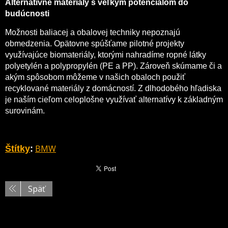
Alternatívne materiály s veľkým potenciálom do
budúcnosti
Možnosti baliacej a obalovej techniky nepoznajú
obmedzenia. Opätovne spúšťame pilotné projekty
využívajúce biomateriály, ktorými nahradíme ropné látky
polyetylén a polypropylén (PE a PP). Zároveň skúmame či a
akým spôsobom môžeme v našich obaloch použiť
recyklované materiály z domácností. Z dlhodobého hľadiska
je naším cieľom celoplošne využívať alternatívy k základným
surovinám.
BMW
Štítky
:
Späť