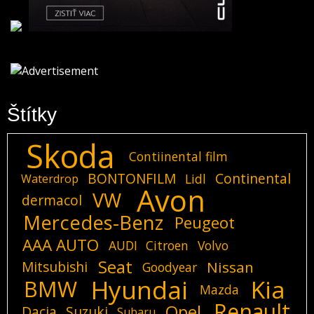
Štítky
Skoda
Contiinental film
BONTONFILM
Continental
Lidl
Waterdrop
Avon
VW
dermacol
Mercedes-Benz
Peugeot
AAA AUTO
AUDI
Citroen
Volvo
Seat
Mitsubishi
Nissan
Goodyear
Hyundai
Kia
BMW
Mazda
Renault
Opel
Dacia
Suzuki
Subaru