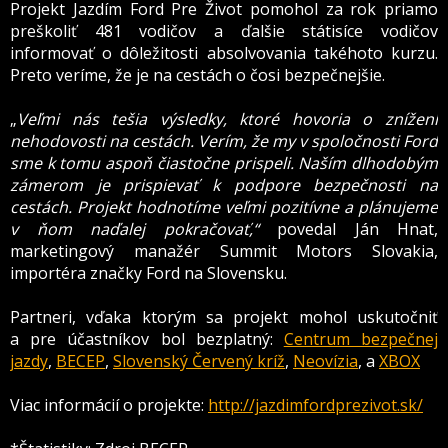
Projekt Jazdím Ford Pre Život pomohol za rok priamo
preškoliť 481 vodičov a ďalšie státisíce vodičov
informovať o dôležitosti absolvovania takéhoto kurzu.
Preto veríme, že je na cestách o čosi bezpečnejšie.
„
Veľmi nás tešia výsledky, ktoré hovoria o znížení
nehodovosti na cestách. Verím, že my v spoločnosti Ford
sme k tomu aspoň čiastočne prispeli. Naším dlhodobým
zámerom je prispievať k podpore bezpečnosti na
cestách. Projekt hodnotíme veľmi pozitívne a plánujeme
v ňom naďalej pokračovať,“
povedal Ján Hnat,
marketingový manažér Summit Motors Slovakia,
importéra značky Ford na Slovensku.
Partneri, vďaka ktorým sa projekt mohol uskutočniť
a pre účastníkov bol bezplatný:
Centrum bezpečnej
jazdy
,
BECEP
,
Slovenský Červený kríž
,
Neovízia
, a
XBOX
Viac informácií o projekte:
http://jazdimfordprezivot.sk/