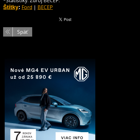
*Štatistiky: Zdroj BECEP.
Ford
|
BECEP
Štítky
:
Späť