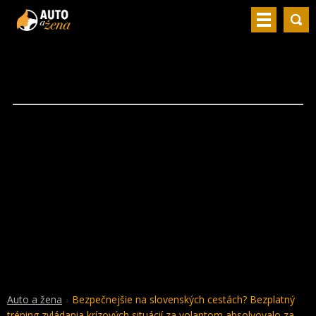
Auto a žena
Bezpečnejšie na slovenských cestách? Bezplatný
tréning zvládania krízových situácií za volantom absolvovalo za