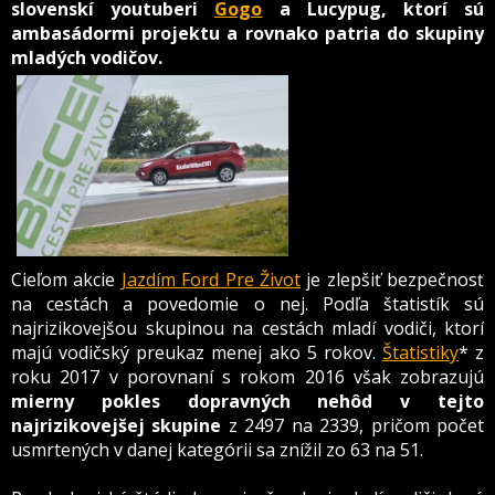
slovenskí youtuberi
Gogo
a Lucypug, ktorí sú
ambasádormi projektu a rovnako patria do skupiny
mladých vodičov.
Cieľom akcie
Jazdím Ford Pre Život
je zlepšiť bezpečnosť
na cestách a povedomie o nej. Podľa štatistík sú
n
ajrizikovejšou skupinou na cestách mladí vodiči, ktorí
majú vodičský preukaz menej ako 5 rokov.
Štatistiky
* z
roku 2017 v porovnaní s rokom 2016 však zobrazujú
mierny pokles dopravných nehôd v tejto
najrizikovejšej skupine
z 2497 na 2339, pričom počet
usmrtených v danej kategórii sa znížil zo 63 na 51.