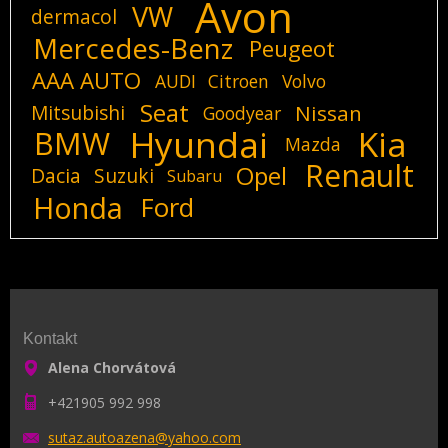
Avon
VW
dermacol
Mercedes-Benz
Peugeot
AAA AUTO
AUDI
Citroen
Volvo
Seat
Mitsubishi
Nissan
Goodyear
Hyundai
Kia
BMW
Mazda
Renault
Opel
Dacia
Suzuki
Subaru
Honda
Ford
Kontakt
Alena Chorvátová
+421905 992 998
sutaz.au
toazena@
yahoo.co
m