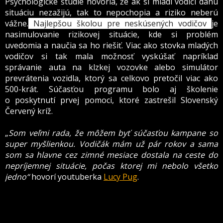
Psychologické štúdie hovoria, že ak si mladí vodiči danú
situáciu nezažijú, tak to nepochopia a riziko neberú
vážne.
Najlepšou školou pre neskúsených vodičov
je
nasimulovanie rizikovej situácie, kde si problém
uvedomia a naučia sa ho riešiť. Viac ako stovka mladých
vodičov si tak mala možnosť vyskúšať napríklad
správanie auta na klzkej vozovke alebo simulátor
prevrátenia vozidla, ktorý sa celkovo pretočil viac ako
500-krát. Súčasťou programu bolo aj školenie
o poskytnutí prvej pomoci, ktoré zastrešil Slovenský
Červený kríž.
„
Som veľmi rada, že môžem byť súčasťou kampane so
super myšlienkou. Vodičák mám už pár rokov a sama
som sa hlavne cez zimné mesiace dostala na ceste do
nepríjemnej situácie, počas ktorej mi nebolo všetko
jedno“
hovorí youtuberka
Lucy Pug
.