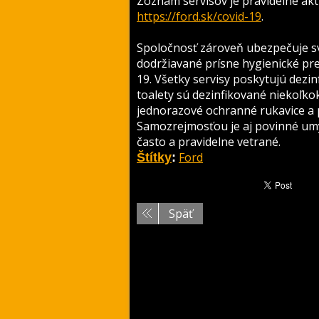
Zoznam servisov je pravidelne akt
https://ford.sk/covid-19
.
Spoločnosť zároveň ubezpečuje svo
dodržiavané prísne hygienické pred
19. Všetky servisy poskytujú dezi
toalety sú dezinfikované niekoľko
jednorazové ochranné rukavice a po
Samozrejmosťou je aj povinné umý
často a pravidelne vetrané.
Ford
Štítky
:
Späť