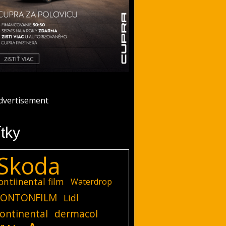
ítky
Skoda
ontiinental film
Waterdrop
ONTONFILM
Lidl
ontinental
dermacol