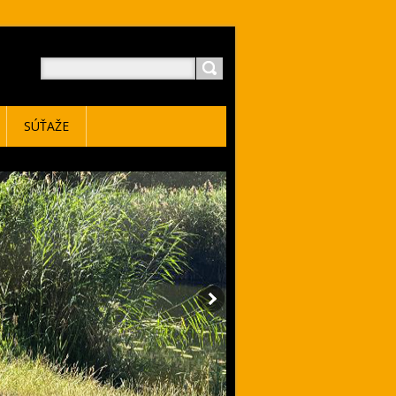
SÚŤAŽE