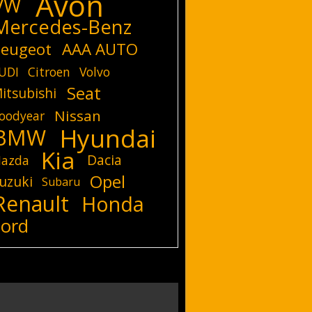
Avon
VW
Mercedes-Benz
eugeot
AAA AUTO
UDI
Citroen
Volvo
Seat
itsubishi
Nissan
oodyear
Hyundai
BMW
Kia
Dacia
azda
Opel
uzuki
Subaru
Renault
Honda
Ford