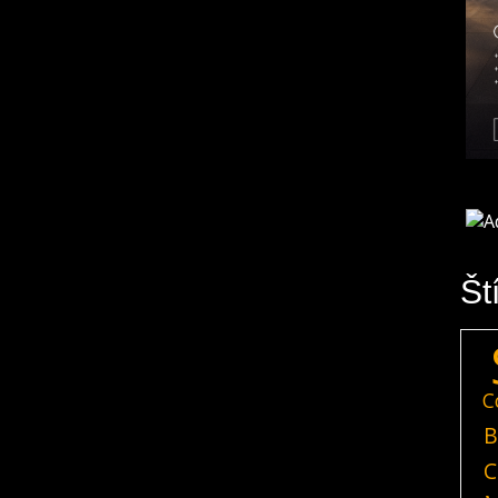
Št
C
B
C