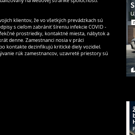
ualizovaný na webovej stránke spoločnosti:
jich klientov, že vo všetkých prevádzkach sú
pisy s cieľom zabrániť šíreniu infekcie COVID -
nfekčné prostriedky, kontaktné miesta, nábytok a
krát denne. Zamestnanci nosia v práci
 kontakte dezinfikujú kritické diely vozidiel.
vanie rúk zamestnancov, uzavreté priestory sú