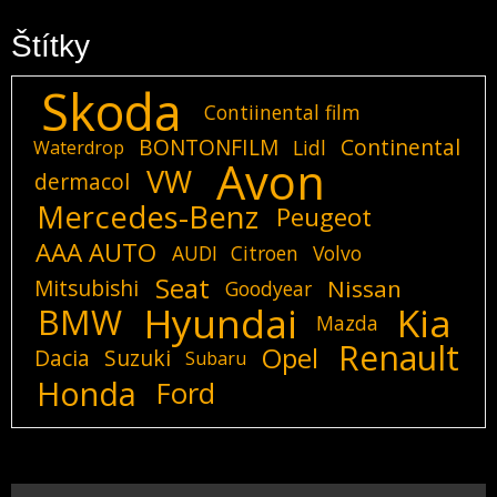
Štítky
Skoda
Contiinental film
BONTONFILM
Continental
Lidl
Waterdrop
Avon
VW
dermacol
Mercedes-Benz
Peugeot
AAA AUTO
AUDI
Citroen
Volvo
Seat
Mitsubishi
Nissan
Goodyear
Hyundai
Kia
BMW
Mazda
Renault
Opel
Dacia
Suzuki
Subaru
Honda
Ford