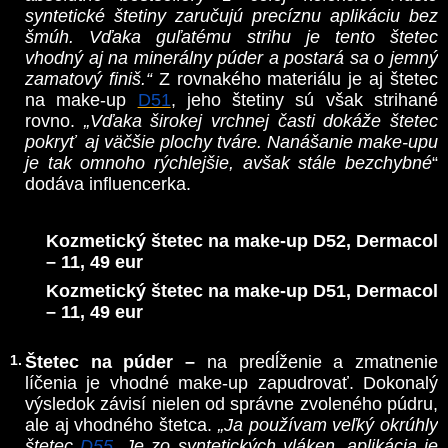
syntetické štetiny zaručujú precíznu aplikáciu bez
šmúh. Vďaka guľatému strihu je tento štetec
vhodný aj na minerálny púder a postará sa o jemný
zamatový finiš.“
Z rovnakého materiálu je aj štetec
na make-up
D51
, jeho štetiny sú však strihané
rovno.
„Vďaka širokej vrchnej časti dokáže štetec
pokryť aj väčšie plochy tváre. Nanášanie make-upu
je tak omnoho rýchlejšie, avšak stále bezchybné
“
dodáva influencerka.
Kozmetický štetec na make-up D52, Dermacol
– 11, 49 eur
Kozmetický štetec na make-up D51, Dermacol
– 11, 49 eur
Štetec na púder –
na predĺženie a zmatnenie
líčenia je vhodné make-up zapudrovať. Dokonalý
výsledok závisí nielen od správne zvoleného púdru,
ale aj vhodného štetca.
„Ja používam veľký okrúhly
štetec
D55
. Je zo syntetických vláken, aplikácia je