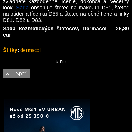
zvládnete každodenné líčenie, dokonca aj večerný
look.
Sada
obsahuje štetec na make-up D51, štetec
na púder a lícenku D55 a štetce na očné tiene a linky
D81, D82 a D83.
Sada kozmetických štetecov, Dermacol – 26,89
eur
dermacol
Štítky
:
Späť