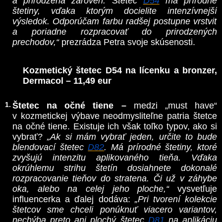
a prirodzená zároveň. Štetec
D54
má prírodné
štetiny, vďaka ktorým docielite intenzívnejší
výsledok. Odporúčam farbu radšej postupne vrstviť
a poriadne rozpracovať do prirodzených
prechodov,“
prezrádza Petra svoje skúsenosti.
Kozmetický štetec D54 na lícenku a bronzer,
Dermacol – 11,49 eur
Štetec na očné tiene –
medzi „must have“
v kozmetickej výbave neodmysliteľne patria štetce
na očné tiene. Existuje ich však toľko typov, ako si
vybrať?
„Ak si mám vybrať jeden, určite to bude
blendovací štetec
D82
. Má prírodné štetiny, ktoré
zvyšujú intenzitu aplikovaného tieňa. Vďaka
okrúhlemu strihu štetín dosiahnete dokonalé
rozpracovanie tieňov do stratena. Či už v záhybe
oka, alebo na celej jeho ploche,“
vysvetľuje
influencerka a ďalej dodáva:
„Pri tvorení kolekcie
štetcov sme chceli ponúknuť viacero variantov,
nechýba preto ani plochý štetec
D81
na aplikáciu