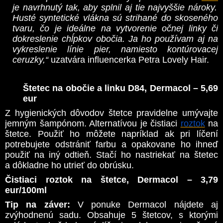
je navrhnutý tak, aby splnil aj tie najvyššie nároky.
Husté syntetické vlákna sú strihané do skoseného
tvaru, čo je ideálne na vytvorenie očnej linky či
dokreslenie chĺpkov obočia. Ja ho používam aj na
vykreslenie línie pier, namiesto kontúrovacej
ceruzky,“
uzatvára influencerka Petra Lovely Hair.
Štetec na obočie a linku D84, Dermacol – 5,69
eur
Z hygienických dôvodov štetce pravidelne umývajte
jemným šampónom. Alternatívou je čistiaci
roztok
na
štetce. Použiť ho môžete napríklad ak pri líčení
potrebujete odstrániť farbu a opakovane ho ihneď
použiť na iný odtieň. Stačí ho nastriekať na štetec
a dôkladne ho utrieť do obrúsku.
Čistiaci roztok na štetce, Dermacol – 3,79
eur/100ml
Tip na záver:
V ponuke Dermacol nájdete aj
zvýhodnenú sadu. Obsahuje 5 štetcov, s ktorými