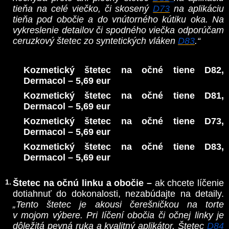
tieňa na celé viečko, či skosený
D73
na aplikáciu
tieňa pod obočie a do vnútorného kútiku oka. Na
vykreslenie detailov či spodného viečka odporúčam
ceruzkový štetec zo syntetických vláken
D83
.“
Kozmetický štetec na očné tiene D82,
Dermacol – 5,69 eur
Kozmetický štetec na očné tiene D81,
Dermacol – 5,69 eur
Kozmetický štetec na očné tiene D73,
Dermacol – 5,69 eur
Kozmetický štetec na očné tiene D83,
Dermacol – 5,69 eur
Štetec na očnú linku a obočie –
ak chcete líčenie
dotiahnuť do dokonalosti, nezabúdajte na detaily.
„Tento štetec je akousi čerešničkou na torte
v mojom výbere. Pri líčení obočia či očnej linky je
dôležitá pevná ruka a kvalitný aplikátor. Štetec
D84