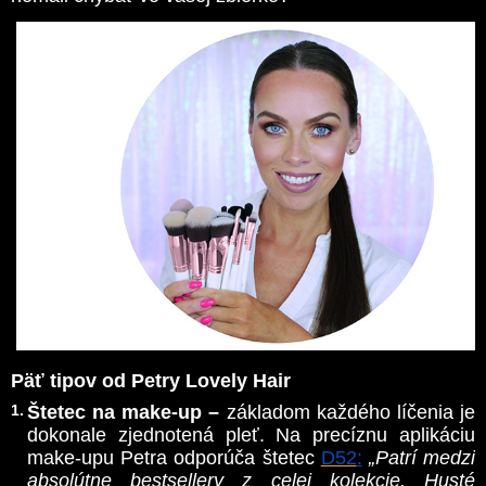
Päť tipov od Petry Lovely Hair
Štetec na make-up –
základom každého líčenia je
dokonale zjednotená pleť. Na precíznu aplikáciu
make-upu Petra odporúča štetec
D52
:
„Patrí medzi
absolútne bestsellery z celej kolekcie. Husté