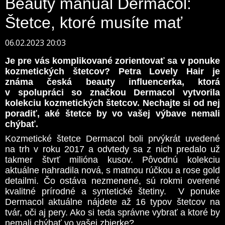
Beauty manuál Dermacol:
Štetce, ktoré musíte mať
06.02.2023 20:03
Je pre vás komplikované zorientovať sa v ponuke
kozmetických štetcov? Petra Lovely Hair je
známa česká beauty influencerka, ktorá
v spolupráci so značkou Dermacol vytvorila
kolekciu kozmetických štetcov. Nechajte si od nej
poradiť, aké štetce by vo vašej výbave nemali
chýbať.
Kozmetické štetce Dermacol boli prvýkrát uvedené
na trh v roku 2017 a odvtedy sa z nich predalo už
takmer štvrť milióna kusov. Pôvodnú kolekciu
aktuálne nahradila nová, s matnou rúčkou a rose gold
detailmi. Čo ostáva nezmenené, sú rokmi overené
kvalitné prírodné a syntetické štetiny. V ponuke
Dermacol aktuálne nájdete až 16 typov štetcov na
tvár, oči aj pery. Ako si teda správne vybrať a ktoré by
nemali chýbať vo vašej zbierke?