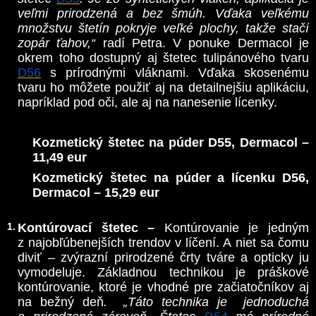
veľmi prirodzená a bez šmúh. Vďaka veľkému
množstvu štetín pokryje veľké plochy, takže stačí
zopár ťahov,“
radí Petra. V ponuke Dermacol je
okrem toho dostupný aj štetec tulipánového tvaru
D56
s prírodnými vláknami. Vďaka skosenému
tvaru ho môžete použiť aj na detailnejšiu aplikáciu,
napríklad pod oči, ale aj na nanesenie lícenky.
Kozmetický štetec na púder D55, Dermacol –
11,49 eur
Kozmetický štetec na púder a lícenku D56,
Dermacol – 15,29 eur
Kontúrovací štetec –
Kontúrovanie je jedným
z najobľúbenejších trendov v líčení. A niet sa čomu
diviť – zvýrazní prirodzené črty tváre a opticky ju
vymodeluje. Základnou technikou je práškové
kontúrovanie, ktoré je vhodné pre začiatočníkov aj
na bežný deň
. „Táto technika je jednoduchá