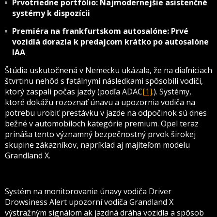
Prvotriedne portfólio: Najmodernejšie asistenčné
systémy k dispozícii
Premiéra na frankfurtskom autosalóne: Prvé
vozidlá dorazia k predajcom krátko po autosalóne
IAA
Štúdia uskutočnená v Nemecku ukázala, že na diaľniciach
štvrtinu nehôd s fatálnymi následkami spôsobili vodiči,
ktorý zaspali počas jazdy (podľa ADAC
[1]
.). Systémy,
ktoré dokážu rozoznať únavu a upozornia vodiča na
potrebu urobiť prestávku v jazde na odpočinok sú dnes
bežné v automobiloch kategórie premium. Opel teraz
prináša tento významný bezpečnostný prvok širokej
skupine zákazníkov, napríklad aj majiteľom modelu
Grandland X.
Systém na monitorovanie únavy vodiča Driver
Drowsiness Alert upozorní vodiča Grandland X
výstražným signálom ak jazdná dráha vozidla a spôsob