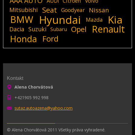
AAA AUTO
AUDI
Citroen
Volvo
Seat
Mitsubishi
Nissan
Goodyear
Hyundai
Kia
BMW
Mazda
Renault
Opel
Dacia
Suzuki
Subaru
Honda
Ford
Kontakt
Alena Chorvátová
+421905 992 998
sutaz.au
toazena@
yahoo.co
m
© Alena Chorvátová 2011 Všetky práva vyhradené.