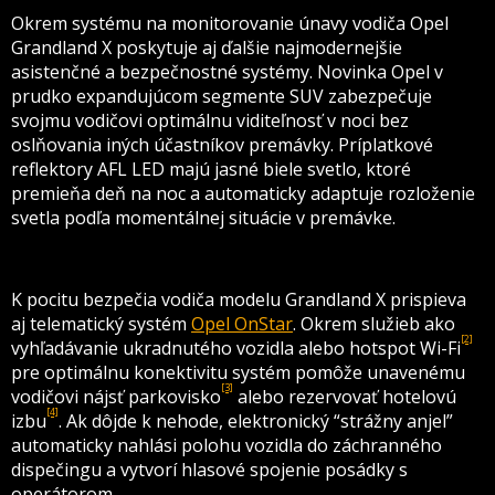
Okrem systému na monitorovanie únavy vodiča Opel
Grandland X poskytuje aj ďalšie najmodernejšie
asistenčné a bezpečnostné systémy. Novinka Opel v
prudko expandujúcom segmente SUV zabezpečuje
svojmu vodičovi optimálnu viditeľnosť v noci bez
oslňovania iných účastníkov premávky. Príplatkové
reflektory AFL LED majú jasné biele svetlo, ktoré
premieňa deň na noc a automaticky adaptuje rozloženie
svetla podľa momentálnej situácie v premávke.
K pocitu bezpečia vodiča modelu Grandland X prispieva
aj telematický systém
Opel OnStar
. Okrem služieb ako
[2]
vyhľadávanie ukradnutého vozidla alebo hotspot Wi-Fi
pre optimálnu konektivitu systém pomôže unavenému
[3]
vodičovi nájsť parkovisko
alebo rezervovať hotelovú
[4]
izbu
. Ak dôjde k nehode, elektronický “strážny anjel”
automaticky nahlási polohu vozidla do záchranného
dispečingu a vytvorí hlasové spojenie posádky s
operátorom.