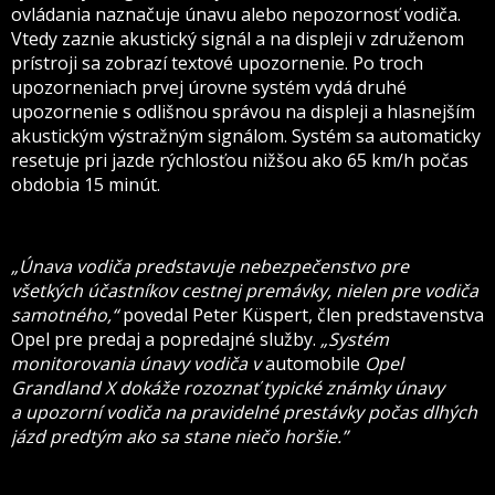
ovládania naznačuje únavu alebo nepozornosť vodiča.
Vtedy zaznie akustický signál a na displeji v združenom
prístroji sa zobrazí textové upozornenie. Po troch
upozorneniach prvej úrovne systém vydá druhé
upozornenie s odlišnou správou na displeji a hlasnejším
akustickým výstražným signálom. Systém sa automaticky
resetuje pri jazde rýchlosťou nižšou ako 65 km/h počas
obdobia 15 minút.
„Únava vodiča predstavuje nebezpečenstvo pre
všetkých účastníkov cestnej premávky, nielen pre vodiča
samotného,“
povedal Peter Küspert, člen predstavenstva
Opel pre predaj a popredajné služby.
„Systém
monitorovania únavy vodiča v
automobile
Opel
Grandland X dokáže rozoznať typické známky únavy
a upozorní vodiča na pravidelné prestávky počas dlhých
jázd predtým ako sa stane niečo horšie.”