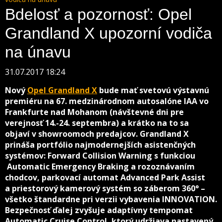
Bdelosť a pozornosť: Opel
Grandland X upozorní vodiča
na únavu
31.07.2017 18:24
Nový
Opel Grandland X
bude mať svetovú výstavnú
premiéru na 67. medzinárodnom autosalóne IAA vo
Frankfurte nad Mohanom (návštevné dni pre
verejnosť 14.-24. septembra) a krátko na to sa
objaví v showroomoch predajcov. Grandland X
prináša portfólio najmodernejších asistenčných
systémov: Forward Collision Warning s funkciou
Automatic Emergency Braking a rozoznávaním
chodcov, parkovací automat Advanced Park Assist
a priestorový kamerový systém so záberom 360° –
všetko štandardne pri verzii vybavenia INNOVATION.
Bezpečnosť ďalej zvyšuje adaptívny tempomat
Automatic Cruise Control, ktorý udržiava nastavený