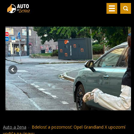
Auto a žena
Bdelosť a pozornosť: Opel Grandland X upozorní
vodiča na únavu