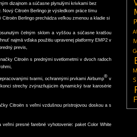
stným dizajnom a súčasne plynulými krivkami bez
. Nový Citroën Berlingo je výsledkom práce tímu
ý Citroën Berlingo prechádza veľkou zmenou a kladie si
P
A
 posunutým čelným sklom a vyššou a súčasne kratšou
M
ahnuť najmä vďaka použitiu upravenej platformy EMP2 v
 predný previs,
G
značky Citroën s prednými svetlometmi v dvoch radoch
rohmi,
M
®
S
prepracovanými tvarmi, ochrannými prvkami Airbump
v
a konci strechy zvýrazňujúcim dynamický tvar karosérie
načky Citroën s veľmi vzdušnou prístrojovou doskou a s
a veľmi presné farebné vyhotovenie: paket Color White