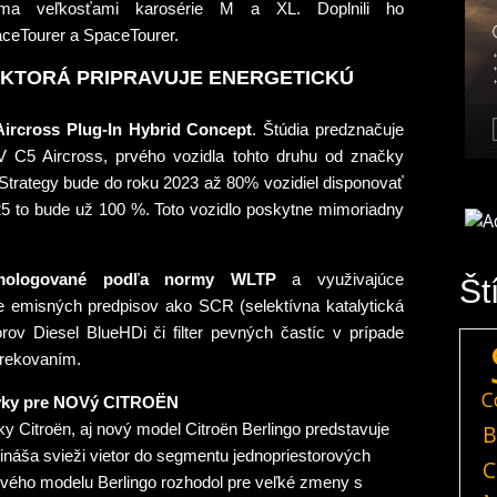
oma veľkosťami karosérie M a XL. Doplnili ho
ceTourer a SpaceTourer.
KTORÁ PRIPRAVUJE ENERGETICKÚ
ircross Plug-In Hybrid Concept
. Štúdia predznačuje
V C5 Aircross, prvého vozidla tohto druhu od značky
 Strategy bude do roku 2023 až 80% vozidiel disponovať
025 to bude už 100 %. Toto vozidlo poskytne mimoriadny
homologované podľa normy WLTP
a využivajúce
Št
ie emisných predpisov ako SCR (selektívna katalytická
rov Diesel BlueHDi či filter pevných častíc v prípade
rekovaním.
C
rvky pre NOVý CITROËN
B
y Citroën, aj nový model Citroën Berlingo predstavuje
prináša svieži vietor do segmentu jednopriestorových
C
nového modelu Berlingo rozhodol pre veľké zmeny s