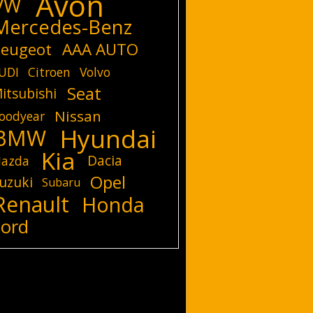
Avon
VW
Mercedes-Benz
eugeot
AAA AUTO
UDI
Citroen
Volvo
Seat
itsubishi
Nissan
oodyear
Hyundai
BMW
Kia
Dacia
azda
Opel
uzuki
Subaru
Renault
Honda
Ford