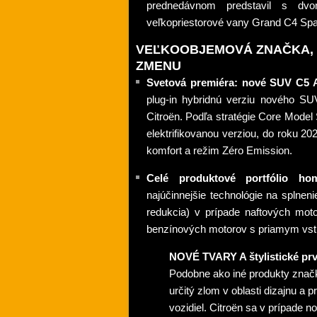
prednedávnom predstavil s dv
veľkopriestorové vany Grand C4 Spa
VEĽKOOBJEMOVÁ ZNAČKA, 
ZMENU
Svetová premiéra: nové SUV C5 A
plug-in hybridnú verziu nového SU
Citroën. Podľa stratégie Core Model
elektrifikovanou verziou, do roku 2
komfort a režim Zéro Emission.
Celé produktové portfólio 
najúčinnejšie technológie na splnen
redukcia) v prípade naftových moto
benzínových motorov s priamym vst
NOVÉ TVARY A štylistické p
Podobne ako iné produkty značk
určitý zlom v oblasti dizajnu a 
vozidiel. Citroën sa v prípade 