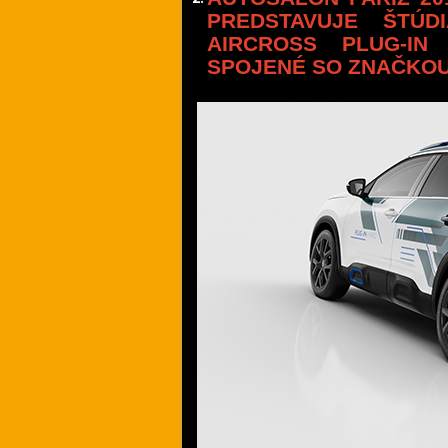
PREDSTAVUJE ŠTÚ
AIRCROSS PLUG-IN
SPOJENÉ SO ZNAČKOU