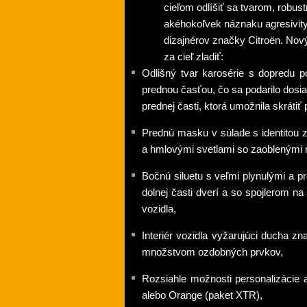
cieľom odlíšiť sa tvarom, robu
akéhokoľvek náznaku agresivity
dizajnérov značky Citroën. Nov
za cieľ zladiť:
Odlišný tvar karosérie s dopredu
prednou časťou, čo sa podarilo dosi
prednej časti, ktorá umožnila skrátiť
Prednú masku v súlade s identitou 
a hmlovými svetlami so zaoblenými 
Bočnú siluetu s veľmi plynulými a 
dolnej časti dverí a so spojlerom n
vozidla,
Interiér vozidla vyžarujúci ducha z
množstvom ozdobných prvkov,
Rozsiahle možnosti personalizácie 
alebo Orange (paket XTR),