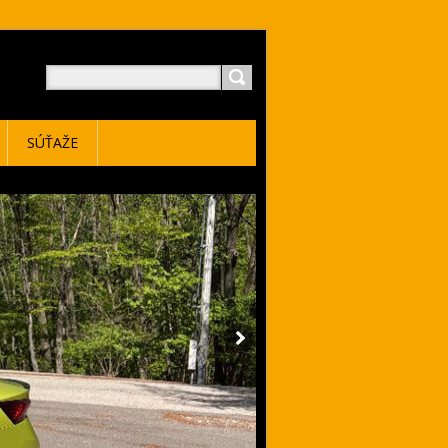
SÚŤAŽE