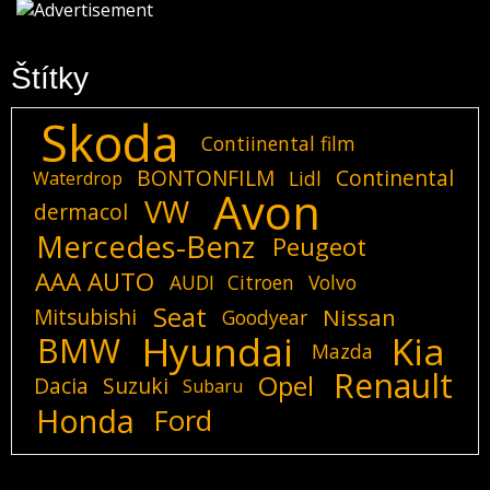
Štítky
Skoda
Contiinental film
BONTONFILM
Continental
Lidl
Waterdrop
Avon
VW
dermacol
Mercedes-Benz
Peugeot
AAA AUTO
AUDI
Citroen
Volvo
Seat
Mitsubishi
Nissan
Goodyear
Hyundai
Kia
BMW
Mazda
Renault
Opel
Dacia
Suzuki
Subaru
Honda
Ford