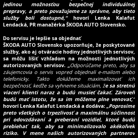
jedinou možnosťou bezpečnej individuálnej
prepravy, a preto považujeme za správne, aby tieto
služby boli dostupné,“
hovorí Lenka Kalafut
Lendacká, PR manažérka ŠKODA AUTO Slovensko.
Do servisu je lepšie sa objednať
ŠKODA AUTO Slovensko upozorňuje, že poskytované
služby, ako aj otváracie hodiny jednotlivých servisov,
sa môžu líšiť vzhľadom na možnosti jednotlivých
autorizovaných servisov.
„
Odporúčame preto, aby sa
záujemcovia o servis vopred objednali e-mailom alebo
telefonicky. Takto dokážeme maximalizovať ich
bezpečnosť, keďže sa vyhneme situáciám, ž
e sa stretnú
viacerí klienti naraz a budú musieť čakať. Zároveň
budú mať istotu, že sa im môžeme plne venovať,“
hovorí
Lenka Kalafut Lendacká a dodáva:
„
Poprosíme
preto všetkých o trpezlivosť a maximálnu súčinnosť
pri odovzdávaní a preberaní vozidiel, ktoré budú
prebiehať tak, aby sa minimalizovalo akékoľvek
riziko. V mene našich autorizovaných partnerov