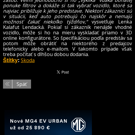
zásob. Veľmi jednoducho si ho „vykliká“ vďaka bohatej
ponuke filtrov a dokáže si tak vybrať vozidlo, ktoré sa
najviac približuje k jeho predstave. Niektorí zákazníci sú
v situácii, keď auto potrebujú čo najskôr a nemajú
možnosť čakať niekoľko týždňov,“
vysvetľuje Lenka
Kalafut Lendacká.
Pokiaľ si zákazník nenájde vhodné
vozidlo, môže si ho na mieru vyskladať priamo v 3D
online konfigurátore. So špecifikáciou podľa predstáv sa
potom môže obrátiť na niektorého z predajcov
telefonicky alebo e-mailom.
V takomto prípade však
treba počítať s dlhšou dobou dodania.
Skoda
Štítky
:
Späť