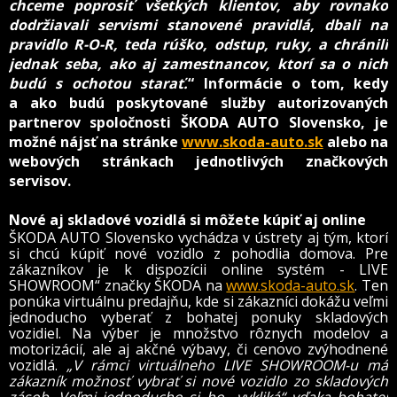
chceme poprosiť všetkých klientov, aby rovnako
dodržiavali servismi stanovené pravidlá, dbali na
pravidlo R-O-R, teda rúško, odstup, ruky, a chránili
jednak seba, ako aj zamestnancov, ktorí sa o nich
budú s ochotou starať.
“ Informácie o tom, kedy
a ako budú poskytované služby autorizovaných
partnerov spoločnosti ŠKODA AUTO Slovensko, je
možné nájsť na stránke
www.skoda-auto.sk
alebo na
webových stránkach jednotlivých značkových
servisov.
Nové aj skladové vozidlá si môžete kúpiť aj online
ŠKODA AUTO Slovensko vychádza v ústrety aj tým, ktorí
si chcú kúpiť nové vozidlo z pohodlia domova. Pre
zákazníkov je k dispozícii online systém - LIVE
SHOWROOM“ značky ŠKODA na
www.skoda-auto.sk
. Ten
ponúka virtuálnu predajňu, kde si zákazníci dokážu veľmi
jednoducho vyberať z bohatej ponuky skladových
vozidiel. Na výber je množstvo rôznych modelov a
motorizácií, ale aj akčné výbavy, či cenovo zvýhodnené
vozidlá.
„V rámci virtuálneho LIVE SHOWROOM-u má
zákazník možnosť vybrať si nové vozidlo zo skladových