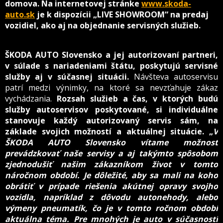
domova. Na internetovej stránke
www.skoda-
auto.sk
je k dispozícii „LIVE SHOWROOM“ na predaj
vozidiel, ako aj na objednanie servisných služieb.
ŠKODA AUTO Slovensko a jej autorizovaní partneri,
v súlade s nariadeniami štátu, poskytujú servisné
služby aj v súčasnej situácii.
Návšteva autoservisu
patrí medzi výnimky, na ktoré sa nevzťahuje zákaz
vychádzania.
Rozsah služieb a čas, v ktorých budú
služby autoservisov poskytované, si individuálne
stanovuje každý autorizovaný servis sám, na
základe svojich možností a aktuálnej situácie. „
V
ŠKODA AUTO Slovensko vítame možnosť
prevádzkovať naše servisy a aj takýmto spôsobom
zjednodušiť našim zákazníkom život v tomto
náročnom období. Je dôležité, aby sa mali na koho
obrátiť v prípade riešenia akútnej opravy svojho
vozidla, napríklad z dôvodu autonehody, alebo
výmeny pneumatík, čo je v tomto ročnom období
aktuálna téma. Pre mnohých je auto v súčasnosti