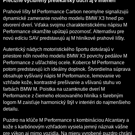
Precízne vycibrený pretekársky duch aj v interiéri
Prahové lišty M Performance Carbon neomylne signalizujú
dynamické zameranie nového modelu BMW X3 hneď po
otvorení dverí. Vďaka svojmu charakteristickému nápisu M
Performance okamžite upútajú pozornosť. Alternatívu pre
novú edíciu SAV predstavujú aj M hliníkové prahové lišty.
Autentický nádych motoristického športu dotvárajú v
priestore nôh nového modelu BMW X3 povrchy pedálov M
Performance z ušľachtilej ocele. Koberce M Performance
potom predstavujú ich ideálny doplnok. Štvordielna súprava
obsahuje vyšívaný nápis M Performance, lemovanie vo
vzhľade kože, kontrastné prešívanie a všívanú stuhu vo
farbách BMW M. Poistka na uzamknutie dverí M
Performance z čierneho eloxovaného hliníka s farebným
logom M zaisťuje harmonický štýl v interiéri do najmenšieho
detailu.
Puzdro na kľúče M Performance s kombináciou Alcantary a
kože s karbónovým vzhľadom vysiela jemný náznak vášne
pre výkon aj mimo vozidla. Na mieru vyrobené puzdro chráni