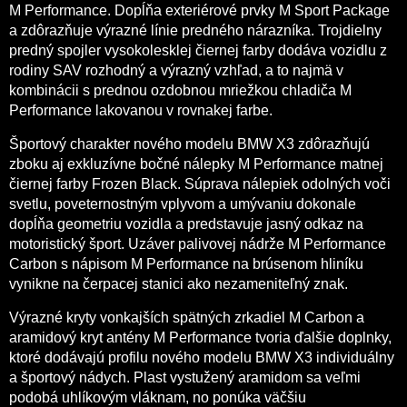
M Performance. Dopĺňa exteriérové prvky M Sport Package
a zdôrazňuje výrazné línie predného nárazníka. Trojdielny
predný spojler vysokolesklej čiernej farby dodáva vozidlu z
rodiny SAV rozhodný a výrazný vzhľad, a to najmä v
kombinácii s prednou ozdobnou mriežkou chladiča M
Performance lakovanou v rovnakej farbe.
Športový charakter nového modelu BMW X3 zdôrazňujú
zboku aj exkluzívne bočné nálepky M Performance matnej
čiernej farby Frozen Black. Súprava nálepiek odolných voči
svetlu, poveternostným vplyvom a umývaniu dokonale
dopĺňa geometriu vozidla a predstavuje jasný odkaz na
motoristický šport. Uzáver palivovej nádrže M Performance
Carbon s nápisom M Performance na brúsenom hliníku
vynikne na čerpacej stanici ako nezameniteľný znak.
Výrazné kryty vonkajších spätných zrkadiel M Carbon a
aramidový kryt antény M Performance tvoria ďalšie doplnky,
ktoré dodávajú profilu nového modelu BMW X3 individuálny
a športový nádych. Plast vystužený aramidom sa veľmi
podobá uhlíkovým vláknam, no ponúka väčšiu