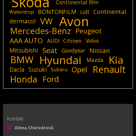
Skoda
Contiinental film
BONTONFILM
Continental
Lidl
Waterdrop
Avon
VW
dermacol
Mercedes-Benz
Peugeot
AAA AUTO
AUDI
Citroen
Volvo
Seat
Mitsubishi
Nissan
Goodyear
Hyundai
Kia
BMW
Mazda
Renault
Opel
Dacia
Suzuki
Subaru
Honda
Ford
Kontakt
Alena Chorvátová