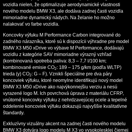
vozidla nielen, že optimalizuje aerodynamické vlastnosti
nového modelu BMW X3, ale dodáva zadnej časti vozidla
mimoriadne dynamický nádych. Na želanie ho možno
nalakovať vo farbe vozidla.
Koncovky výfuku M Performance Carbon integrované do
zadného nárazníka, ktoré sú k dispozícii výhradne pre model
BMW X3 M50 xDrive vo výbave M Performance, dodávajú
vozidlu z kategórie SAV mimoriadne výrazný vzhľad
(kombinovaná spotreba paliva: 8,3 – 7,7 l/100 km;
kombinované emisie CO
: 189 – 175 g/km (podľa WLTP)
2
trieda (y) CO
: G – F). Vznikli špeciálne pre dva páry
2
koncoviek výfuku, ktoré neomylne identifikujú nový model
BMW X3 M50 xDrive ako najvýkonnejšiu verziu a nesú
vyrazené logo M. Ich povrchová úprava z materiálu CFRP,
vnútorné koncovky výfuku z nehrdzavejúcej ocele a tepelné
oddelenie koncoviek výfuku dokazujú najvyššie kvalitatívne
štandardy.
Exkluzívny vizuálny akcent na zadnej časti nového modelu
BMW X3 dotvára logo modelu M X3 vo vysokolesklej čiernej