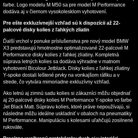
farbe. Logo modelu M M50 sa pre model M Performance
dodáva aj v čiernom vysokolesklom vyhotovení.
Pre ešte exkluzívnejší vzhľad sú k dispozícii až 22-
palcové disky kolies z ľahkých zliatin
Ďalší vrchol v ponuke príslušenstva pre nový model BMW
X3 predstavujú hmotnostne optimalizované 22-palcové M
Performance disky kolies z ľahkej zliatiny. Kompletná
súprava letných kolies sa dodáva výhradne v matnom
vyhotovení Bicolour Jetblack. Disky kolies z ľahkej zliatiny
Y-spoke dostali leštené prvky na vonkajšom ráfiku a v
strede, čo vytvára mimoriadne exkluzívny vzhľad.
Ako letnú aj zimnú sadu kolies si zákazníci môžu objednať
aj 20-palcové disky kolies M Performance Y-spoke vo farbe
Jet Black Matt. Súpravu kolies, ktoré práve nepoužívajú, si
následne môžu ideálne uskladniť v obaloch na pneumatiky
M Performance. Manipuláciu s kolesami uľahčujú zosilnené
rukoväte.