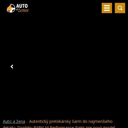
Auto a žena
Autentický pretekársky šarm do najmenšieho
detailu: Doplnky BMW M Performance Parts pre nový model