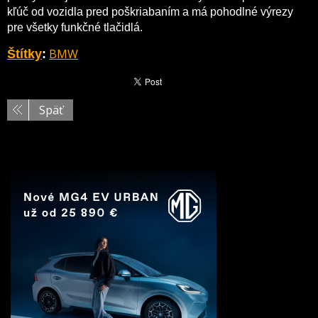
kľúč od vozidla pred poškriabaním a má pohodlné výrezy
pre všetky funkčné tlačidlá.
BMW
Štítky
:
Späť