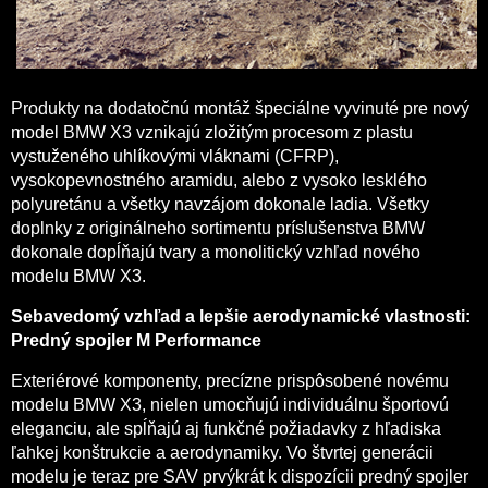
Produkty na dodatočnú montáž špeciálne vyvinuté pre nový
model BMW X3 vznikajú zložitým procesom z plastu
vystuženého uhlíkovými vláknami (CFRP),
vysokopevnostného aramidu, alebo z vysoko lesklého
polyuretánu a všetky navzájom dokonale ladia. Všetky
doplnky z originálneho sortimentu príslušenstva BMW
dokonale dopĺňajú tvary a monolitický vzhľad nového
modelu BMW X3.
Sebavedomý vzhľad a lepšie aerodynamické vlastnosti:
Predný spojler M Performance
Exteriérové komponenty, precízne prispôsobené novému
modelu BMW X3, nielen umocňujú individuálnu športovú
eleganciu, ale spĺňajú aj funkčné požiadavky z hľadiska
ľahkej konštrukcie a aerodynamiky. Vo štvrtej generácii
modelu je teraz pre SAV prvýkrát k dispozícii predný spojler