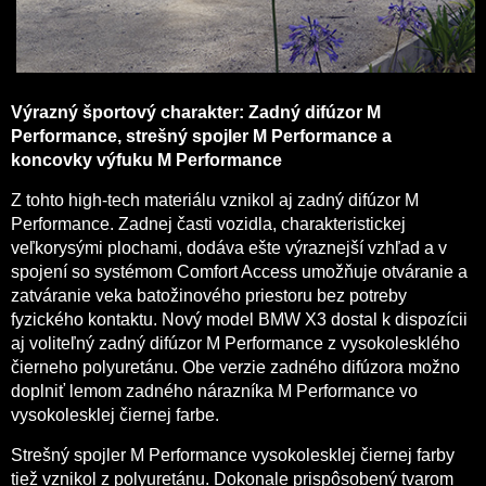
Výrazný športový charakter: Zadný difúzor M
Performance, strešný spojler M Performance a
koncovky výfuku M Performance
Z tohto high-tech materiálu vznikol aj zadný difúzor M
Performance. Zadnej časti vozidla, charakteristickej
veľkorysými plochami, dodáva ešte výraznejší vzhľad a v
spojení so systémom Comfort Access umožňuje otváranie a
zatváranie veka batožinového priestoru bez potreby
fyzického kontaktu. Nový model BMW X3 dostal k dispozícii
aj voliteľný zadný difúzor M Performance z vysokolesklého
čierneho polyuretánu. Obe verzie zadného difúzora možno
doplniť lemom zadného nárazníka M Performance vo
vysokolesklej čiernej farbe.
Strešný spojler M Performance vysokolesklej čiernej farby
tiež vznikol z polyuretánu. Dokonale prispôsobený tvarom