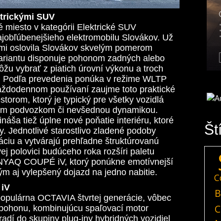
ktrickými SUV
miesto v kategórii Elektrické SUV
najobľúbenejšieho elektromobilu Slovákov. Už
mi oslovila Slovákov skvelým pomerom
 variantu disponuje pohonom zadných alebo
ôžu vybrať z piatich úrovní výkonu a troch
v. Podľa prevedenia ponúka v režime WLTP
aždodennom používaní zaujme toto praktické
orom, ktorý je typický pre všetky vozidlá
ým podvozkom či nevšednou dynamikou.
áša tiež úplne nové poňatie interiéru, ktoré
Št
. Jednotlivé starostlivo zladené podoby
ráciu a vytvárajú prehľadne štruktúrovanú
vej polovici budúceho roka rozšíri paletu
 ENYAQ COUPÉ iV, ktorý ponúkne emotívnejší
ým aj vylepšený dojazd na jedno nabitie.
C
 iV
B
 populárna OCTAVIA štvrtej generácie, vôbec
C
 pohonu, kombinujúcu spaľovací motor
radí do skupiny plug-iny hybridných vozidiel