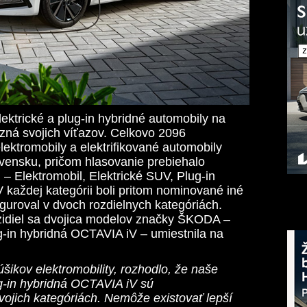
elektrické a plug-in hybridné automobily na
zná svojich víťazov. Celkovo 2096
lektromobily a elektrifikované automobily
lovensku, pričom hlasovanie prebiehalo
 – Elektromobil, Elektrické SUV, Plug-in
V každej kategórii boli pritom nominované iné
iguroval v dvoch rozdielnych kategóriách.
idiel sa dvojica modelov značky ŠKODA –
-in hybridná OCTAVIA iV – umiestnila na
úšikov elektromobility, rozhodlo, že naše
g-in hybridná OCTAVIA iV sú
vojich kategóriách. Nemôže existovať lepší