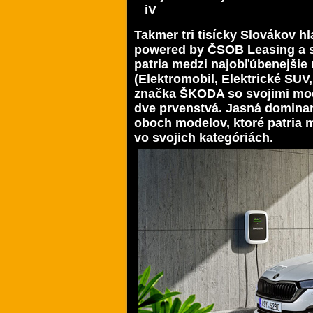
iV
Takmer tri tisícky Slovákov h
powered by ČSOB Leasing a sp
patria medzi najobľúbenejšie 
(Elektromobil, Elektrické SUV,
značka ŠKODA so svojimi mo
dve prvenstvá. Jasná dominan
oboch modelov, ktoré patria 
vo svojich kategóriách.