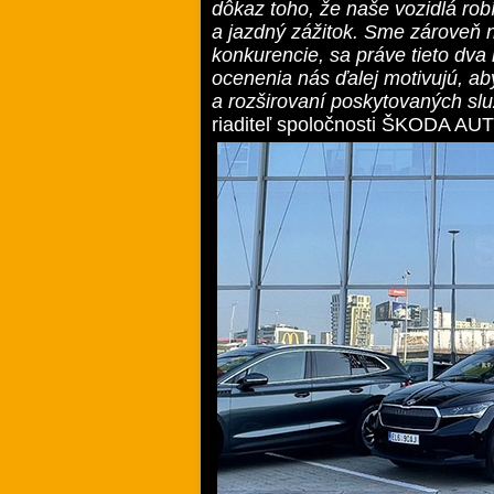
dôkaz toho, že naše vozidlá rob
a jazdný zážitok. Sme zároveň 
konkurencie, sa práve tieto dva 
ocenenia nás ďalej motivujú, aby
a rozširovaní poskytovaných služ
riaditeľ spoločnosti ŠKODA AU