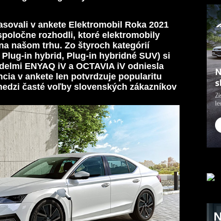
lasovali v ankete Elektromobil Roka 2021
oločne rozhodli, ktoré elektromobily
na našom trhu. Zo štyroch kategórií
 Plug-in hybrid, Plug-in hybridné SUV) si
delmi ENYAQ iV a OCTAVIA iV odniesla
cia v ankete len potvrdzuje popularitu
medzi časté voľby slovenských zákazníkov