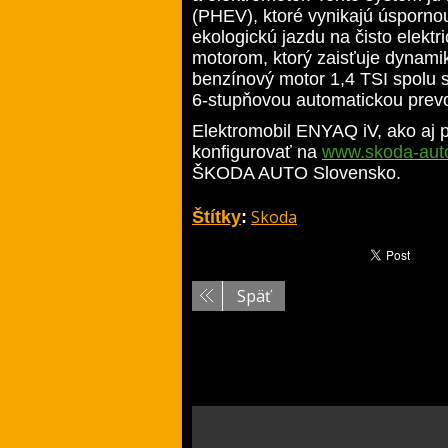
(PHEV), ktoré vynikajú úsporno
ekologickú jazdu na čisto elek
motorom, ktorý zaisťuje dynami
benzínový motor 1,4 TSI spolu s
6-stupňovou automatickou prev
Elektromobil ENYAQ iV, ako aj 
konfigurovať na
www.skoda-aut
ŠKODA AUTO Slovensko.
Skoda
Štítky
:
Späť