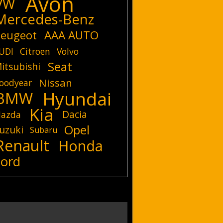
Avon
VW
Mercedes-Benz
eugeot
AAA AUTO
UDI
Citroen
Volvo
Seat
itsubishi
Nissan
oodyear
Hyundai
BMW
Kia
Dacia
azda
Opel
uzuki
Subaru
Renault
Honda
Ford