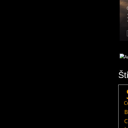
Št
C
B
C