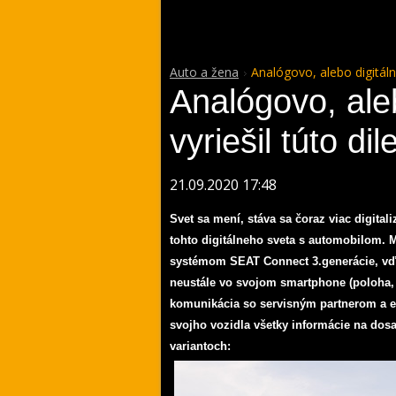
Auto a žena
Analógovo, alebo digitáln
Analógovo, ale
vyriešil túto di
21.09.2020 17:48
Svet sa mení, stáva sa čoraz viac digita
tohto digitálneho sveta s automobilom
. 
systémom SEAT Connect 3.generácie, vďa
neustále vo svojom smartphone (poloha, 
komunikácia so servisným partnerom a eš
svojho vozidla všetky informácie na dos
variantoch: