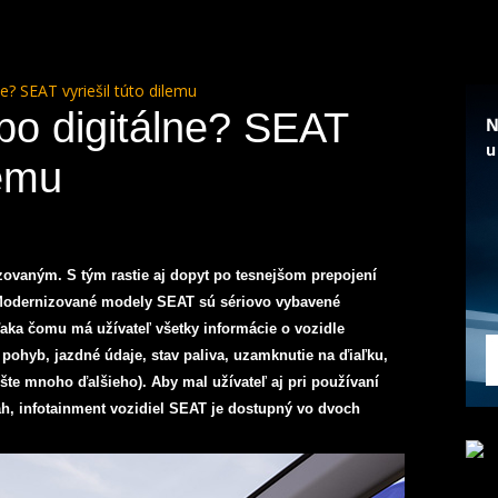
e? SEAT vyriešil túto dilemu
bo digitálne? SEAT
lemu
lizovaným. S tým rastie aj dopyt po tesnejšom prepojení
Modernizované modely SEAT sú sériovo vybavené
ka čomu má užívateľ všetky informácie o vozidle
pohyb, jazdné údaje, stav paliva, uzamknutie na ďiaľku,
te mnoho ďalšieho). Aby mal užívateľ aj pri používaní
ah, infotainment vozidiel SEAT je dostupný vo dvoch