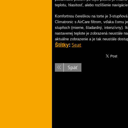
teplotu, hlasitosť, alebo rozlíšenie navigácie
Komfortnou čereškou na torte je 3-stupňov
Climatronic s AirCare filtrom, vďaka čomu j
stupňoch (mierne, štadardný, intenzívny). 
nastavenej teplote je zobrazená neustále na
aktuálne zobrazenie a je tak neustále dostu
Seat
Štítky
:
Späť