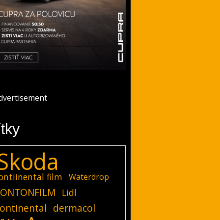
ítky
Skoda
ontiinental film
Waterdrop
ONTONFILM
Lidl
ontinental
dermacol