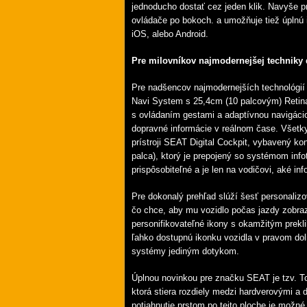
jednoducho dostať cez jeden klik. Navyše p
ovládače po bokoch.
a umožňuje tiež úplnú 
iOS, alebo Android.
Pre milovníkov najmodernejšej techniky
Pre nadšencov najmodernejších technológi
Navi System s 25,4cm (10 palcovým) Retina
s ovládaním gestami a adaptívnou navigáci
dopravné informácie v reálnom čase.
Všetky
prístroji SEAT Digital Cockpit, vybavený ko
palca), ktorý je prepojený so systémom info
prispôsobiteľné a je len na vodičovi, aké i
Pre dokonalý prehľad slúží šesť personalizo
čo chce, aby mu vozidlo počas jazdy zobrazov
personifikovateľné ikony s okamžitým prek
ľahko dostupnú ikonku vozidla v pravom do
systémy jediným dotykom.
Úplnou novinkou pre značku SEAT je tzv. T
ktorá stiera rozdiely medzi hardverovými a
potiahnutie prstom po tejto ploche je možné