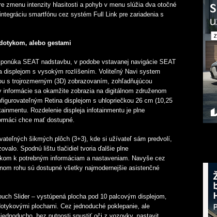
re zmenu intenzity hlasitosti a pohyb v menu slúžia dva otočné
integráciu smartfónu cez systém Full Link pre zariadenia s
 dotykom, alebo gestami
í ponúka SEAT nadstavbu, v podobe vstavanej navigácie SEAT
 displejom s vysokým rozlíšením. Voliteľný Navi system
ou s trojrozmerným (3D) zobrazovaním, zohľadňujúcou
 informácie sa okamžite zobrazia
na digitálnom združenom
nfigurovateľným Retina displejom s uhlopriečkou 26 cm (10,25
tainmentu. Rozdelenie displeja infotainmentu je plne
nformáci chce mať dostupné.
vateľných šikmých plôch (3+3), kde si užívateľ sám predvolí,
alo. Spodnú lištu tlačidiel tvoria ďalšie plne
likom k potrebným informáciam a nastaveniam. Navyše cez
lnom rohu sú dostupné všetky najmodernejšie asistenčné
ouch Slider – vystúpená plocha pod 10 palcovým displejom,
 dotykovými plochami. Cez jednoduché poklepanie, ale
 jednoducho, bez nutnosti spustiť oči z vozovky, nastavit