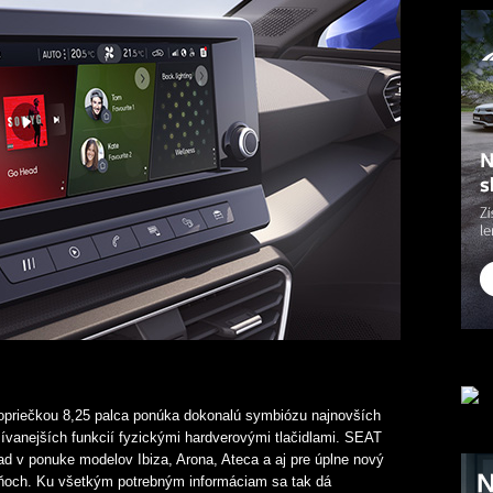
priečkou 8,25 palca ponúka dokonalú symbiózu najnovších
ívanejších funkcií fyzickými hardverovými tlačidlami. SEAT
d v ponuke modelov Ibiza, Arona, Ateca a aj pre úplne nový
ňoch. Ku všetkým potrebným informáciam sa tak dá