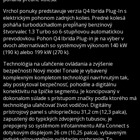
Vrchol ponuky predstavuje verzia Q4 Ibrida Plug-In s
elektrickým pohonom zadných kolies. Predné kolesá
poháňa turbodúchadlom prepĺňaný benzínový
štvorvalec 1.3 Turbo so 6-stupňovou automatickou
prevodovkou. Pohon Q4 Ibrida Plug-in je na výber v
dvoch alternatívach so systémovým výkonom 140 kW
(190 k) alebo 199 kW (270 k).
Technológia na uľahčenie ovládania a zvýšenie
bezpečnosti Nový model Tonale je vybavený
komplexným kompletom technológií navrhnutým tak,
aby poskytoval bezpečnosť, pohodlie a digitálnu
konektivitu na špičke segmentu. Je koncipovaný v
dokonalom súlade s prístupom značky podľa ktorého má
technológia uľahčovať život vodičovi. Digitálny
prístrojový panel s uhlopriečkou 31,2 cm (12,3 palca),
zapustený do typických zdvojených tubusov, je
prepojený so systémom infotainmentu Alfa Connect s
dotykovým displejom 26 cm (10,25 palca), vybaveným
individualizovateľným ovládacím rozhraním. To