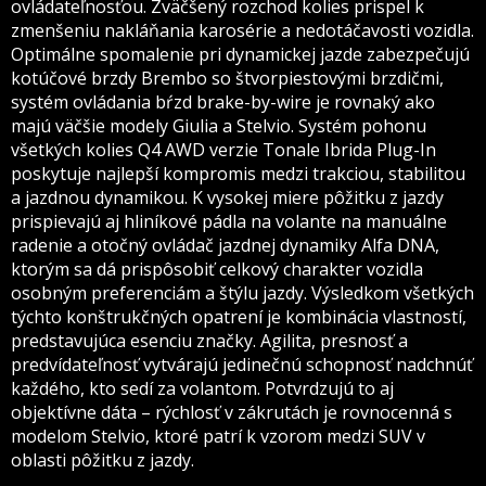
ovládateľnosťou. Zväčšený rozchod kolies prispel k
zmenšeniu nakláňania karosérie a nedotáčavosti vozidla.
Optimálne spomalenie pri dynamickej jazde zabezpečujú
kotúčové brzdy Brembo so štvorpiestovými brzdičmi,
systém ovládania bŕzd brake-by-wire je rovnaký ako
majú väčšie modely Giulia a Stelvio. Systém pohonu
všetkých kolies Q4 AWD verzie Tonale Ibrida Plug-In
poskytuje najlepší kompromis medzi trakciou, stabilitou
a jazdnou dynamikou. K vysokej miere pôžitku z jazdy
prispievajú aj hliníkové pádla na volante na manuálne
radenie a otočný ovládač jazdnej dynamiky Alfa DNA,
ktorým sa dá prispôsobiť celkový charakter vozidla
osobným preferenciám a štýlu jazdy. Výsledkom všetkých
týchto konštrukčných opatrení je kombinácia vlastností,
predstavujúca esenciu značky. Agilita, presnosť a
predvídateľnosť vytvárajú jedinečnú schopnosť nadchnúť
každého, kto sedí za volantom. Potvrdzujú to aj
objektívne dáta – rýchlosť v zákrutách je rovnocenná s
modelom Stelvio, ktoré patrí k vzorom medzi SUV v
oblasti pôžitku z jazdy.