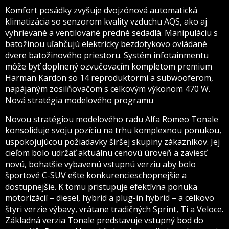
Komfort posádky zvyšuje dvojzónová automatická
klimatizácia so senzorom kvality vzduchu AQS, ako aj
vyhrievané a ventilované predné sedadlá. Manipuláciu s
batožinou uľahčujú elektricky bezdotykovo ovládané
dvere batožinového priestoru. Systém infotainmentu
môže byť doplnený ozvučovacím kompletom premium
Harman Kardon so 14 reproduktormi a subwooferom,
napájaným zosilňovačom s celkovým výkonom 470 W.
Nová stratégia modelového programu
Novou stratégiou modelového radu Alfa Romeo Tonale
konsoliduje svoju pozíciu na trhu komplexnou ponukou,
uspokojujúcou požiadavky širšej skupiny zákazníkov. Jej
cieľom bolo udržať aktuálnu cenovú úroveň a zaviesť
novú, bohatšie vybavenú vstupnú verziu aby bolo
športové C-SUV ešte konkurencieschopnejšie a
dostupnejšie. K tomu pristupuje efektívna ponuka
motorizácií – diesel, hybrid a plug-in hybrid – a celkovo
štyri verzie výbavy, vrátane tradičných Sprint, Ti a Veloce.
Základná verzia Tonale predstavuje vstupný bod do