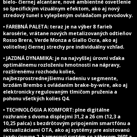
bielo- čiernej alcantare, nové ambientné osvetlenie
so špecifickým vizuálnym efektom, ako aj nový
stredový tunel s vylepšeným ovládačom prevodovky.
• FAREBNÁ PALETA: teraz je na výber 8 farieb
karosérie, vrátane nových metalizovaných odtieňov
Rosso Brera, Verde Monza a Giallo Ocra, ako aj
voliteľnej čiernej strechy pre individuálny vzhľad.
• JAZDNÁ DYNAMIKA: je na najvyššej úrovni vďaka
optimálnemu rozloženiu hmotnosti na nápravy,
rozšírenému rozchodu kolies,
najbezprostrednejšiemu riadeniu v segmente,
brzdám Brembo s ovládaním brake-by-wire, ako aj
elektronicky regulovaným tlmičom pruženia a
pohonu všetkých kolies Q4.
• TECHNOLÓGIA A KOMFORT: plne digitálne
rozhranie s dvoma displejmi 31,2 a 26 cm (12,3 a
10,25 palca) s bezdrôtovým pripojením smartfónu a
aktualizáciami OTA, ako aj systémy pre asistovanú
jazdu úrovne 2, kamerový systém so záberom 360° a