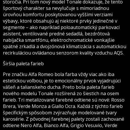
storočia. Pri tom nový model Tonale dokazuje, že tento
športový charakter sa nevylučuje s mimoriadnou
úrovňou komfortu poskytovanou vyššími verziami
výbavy, ktoré obsahujú aj niektoré prvky jedinečné v
segmente – ako napríklad poloautomatický parkovací
asistent, ventilované predné sedadlá, bezdrôtová
nabíjačka smartfónu, elektrochromatické vonkajšie
spätné zrkadlá a dvojzónová klimatizácia s automatickou
recirkuláciou ovládanou senzorom kvality vzduchu AQS.
Širšia paleta farieb
Pre značku Alfa Romeo bola farba vždy viac ako iba
estetickou voľbou, je to emocionálny prvok vyjadrujúci
vášeň a talianskeho ducha. Preto bola paleta farieb
nového modelu Tonale rozšírená zo šiestich na osem
farieb. Tri metalizované farebné odtiene sú nové: Rosso
Brera, Verde Monza a Giallo Ocra. Každá z týchto farieb
špecifickým spôsobom zvýrazňuje modelované tvary
karosérie. Z pôvodnej farebnej palety zostali zachované
odtiene Nero Alfa, Bianco Alfa, Grigio Vesuvio, Verde