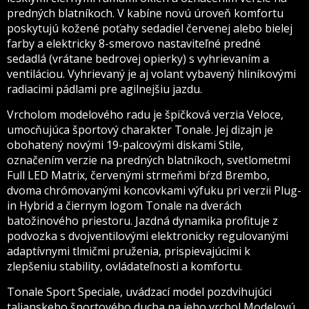
predných blatníkoch. V kabíne novú úroveň komfortu
poskytujú kožené poťahy sedadiel červenej alebo bielej
farby a elektricky 8-smerovo nastaviteľné predné
sedadlá (vrátane bedrovej opierky) s vyhrievaním a
ventiláciou. Vyhrievaný je aj volant vybavený hliníkovými
radiacimi pádlami pre agilnejšiu jazdu.
Vrcholom modelového radu je špičková verzia Veloce,
umocňujúca športový charakter Tonale. Jej dizajn je
obohatený novými 19-palcovými diskami Stile,
označením verzie na predných blatníkoch, svetlometmi
Full LED Matrix, červenými strmeňmi bŕzd Brembo,
dvoma chrómovanými koncovkami výfuku pri verzii Plug-
in Hybrid a čiernym logom Tonale na dverách
batožinového priestoru. Jazdná dynamika profituje z
podvozka s dvojventilovými elektronicky regulovanými
adaptívnymi tlmičmi pruženia, prispievajúcimi k
zlepšeniu stability, ovládateľnosti a komfortu.
Tonale Sport Speciale, uvádzací model pozdvihujúci
talianskeho športového ducha na jeho vrchol Modelovú