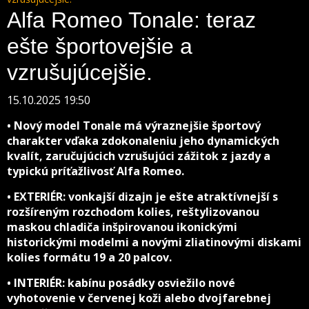
Alfa Romeo Tonale: teraz
ešte športovejšie a
vzrušujúcejšie.
15.10.2025 19:50
• Nový model Tonale má výraznejšie športový
charakter vďaka zdokonaleniu jeho dynamických
kvalít, zaručujúcich vzrušujúci zážitok z jazdy a
typickú príťažlivosť Alfa Romeo.
• EXTERIÉR: vonkajší dizajn je ešte atraktívnejší s
rozšíreným rozchodom kolies, reštylizovanou
maskou chladiča inšpirovanou ikonickými
historickými modelmi a novými zliatinovými diskami
kolies formátu 19 a 20 palcov.
• INTERIÉR: kabínu posádky osviežilo nové
vyhotovenie v červenej koži alebo dvojfarebnej