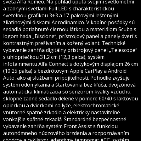
sveta Alfa Romeo. Na pohľad upúta svojimi svetlometmi
a zadnými svetlami Full LED s charakteristickou
svetelnou grafikou 3+3 a 17-palcovými leštenými
zliatinovými diskami Aerodinamico. V kabíne posádky sú
sedadlá potiahnuté čiernou látkou a materiálom Scuba s
logom hada „Biscione“, prístrojový panel a panely dverí s
kontrastným prešívaním a kožený volant. Technické
vybavenie zahŕňa digitálny prístrojový panel „Telescope“
s uhlopriečkou 31,2 cm (12,3 palca), systém
infotainmentu Alfa Connect s dotykovým displejom 26 cm
(10,25 palca) s bezdrôtovým Apple CarPlay a Android
Auto, ako aj službami pripojiteľnosti. Pohodlie zvyšuje
systém odomykania a štartovania bez kľúča, dvojzónová
automatická klimatizácia so senzorom kvality vzduchu,
sklopné zadné sedadlo delené v pomere 60/40 s lakťovou
opierkou a dvierkami na lyže, elektrochromatické
vnútorné spätné zrkadlo a elektricky nastaviteľné
vonkajšie spätné zrkadlá. Štandardné bezpečnostné
vybavenie zahŕňa systém Front Assist s funkciou
autonómneho núdzového brzdenia a rozpoznávaním
chodcov a cyklistov, adaptívny tempomat ACC, systém