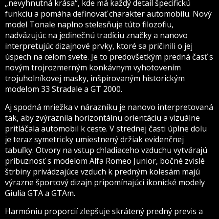
„nevyhnutná krása“, kde má každý detail špecifickú
funkciu a pomáha definovať charakter automobilu. Nový
model Tonale naplno stelesňuje túto filozofiu,
nadväzujúc na jedinečnú tradíciu značky a nanovo
interpretujúc dizajnové prvky, ktoré sa pričinili o jej
úspech na celom svete. Je to predovšetkým predná časť s
novým trojrozmerným konkávnym vyhotovením
trojuholníkovej masky, inšpirovaným historickým
modelom 33 Stradale a GT 2000.
Aj spodná mriežka v nárazníku je nanovo interpretovaná
tak, aby zvýraznila horizontálnu orientáciu a vizuálne
pritláčala automobil k ceste. V strednej časti úplne dolu
je teraz symetricky umiestnený držiak evidenčnej
tabuľky. Otvory na vstup chladiaceho vzduchu vytvárajú
príbuznosť s modelom Alfa Romeo Junior, bočné zvislé
štrbiny privádzajúce vzduch k predným kolesám majú
výrazne športový dizajn pripomínajúci ikonické modely
Giulia GTA a GTAm.
Harmóniu proporcií zlepšuje skrátený predný previs a