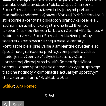
ponuku dopĺňa uvádzacia špičková špeciálna verzia
Sport Speciale s exkluzívnymi dizajnovými prvkami a
maximálnou sériovou výbavou. Vonkajší vzhľad dotvárajú
strieborné akcenty na obkladoch prahov karosérie a v
zadnom nárazníku, ako aj strmene bŕzd Brembo
lakované lesklou čiernou farbou s nápismi Alfa Romeo. V
kabíne má verzia Sport Speciale exkluzívne poťahy
sedadiel z kombinácii čiernej a bielej alcantary,
kontrastné biele prešívanie a ambientné osvetlenie so
špeciálnou grafikou na prístrojovom paneli. Uvádzací
model je na výber vo všetkých farbách, vrátane
kontrastnej čiernej strechy. Alfa Romeo špeciálnou
verziou Tonale Sport Speciale pôsobivo vyjadruje svoje
tradičné hodnoty v kombinácii s aktuálnym športovým
charakterom. Turín, 14. októbra 2025
Alfa Romeo
Štítky
:
Späť