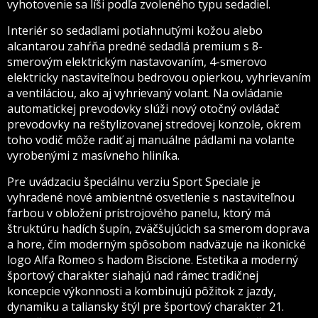
vyhotovenie sa líši podľa zvoleného typu sedadiel.
Interiér so sedadlami potiahnutými kožou alebo
alcantarou zahŕňa predné sedadlá premium s 8-
smerovým elektrickým nastavovaním, 4-smerovo
elektricky nastaviteľnou bedrovou opierkou, vyhrievaním
a ventiláciou, ako aj vyhrievaný volant. Na ovládanie
automatickej prevodovky slúži nový otočný ovládač
prevodovky na reštylizovanej stredovej konzole, okrem
toho vodič môže radiť aj manuálne pádlami na volante
vyrobenými z masívneho hliníka.
Pre uvádzaciu špeciálnu verziu Sport Speciale je
vyhradené nové ambientné osvetlenie s nastaviteľnou
farbou v obložení prístrojového panelu, ktorý má
štruktúru hadích šupín, zväčšujúcich sa smerom doprava
a hore, čím moderným spôsobom nadväzuje na ikonické
logo Alfa Romeo s hadom Biscione. Estetika a moderný
športový charakter siahajú nad rámec tradičnej
koncepcie výkonnosti a kombinujú pôžitok z jazdy,
dynamiku a taliansky štýl pre športový charakter 21.