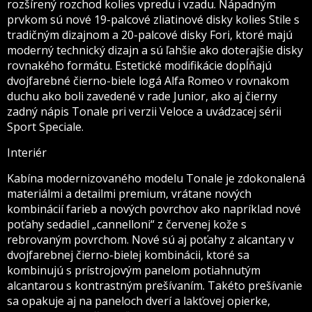
rozšírený rozchod kolies vpredu i vzadu. Nápadným
prvkom sú nové 19-palcové zliatinové disky kolies Stile s
tradičným dizajnom a 20-palcové disky Fori, ktoré majú
moderný technický dizajn a sú ľahšie ako doterajšie disky
rovnakého formátu. Estetické modifikácie dopĺňajú
dvojfarebné čierno-biele logá Alfa Romeo v rovnakom
duchu ako boli zavedené v rade Junior, ako aj čierny
zadný nápis Tonale pri verzii Veloce a uvádzacej sérii
Sport Speciale.
Interiér
Kabína modernizovaného modelu Tonale je zdokonalená
materiálmi a detailmi premium, vrátane nových
kombinácií farieb a nových povrchov ako napríklad nové
poťahy sedadiel „cannelloni“ z červenej kože s
rebrovaným povrchom. Nové sú aj poťahy z alcantary v
dvojfarebnej čierno-bielej kombinácii, ktoré sa
kombinujú s prístrojovým panelom potiahnutým
alcantarou s kontrastným prešívaním. Takéto prešívanie
sa opakuje aj na paneloch dverí a lakťovej opierke,