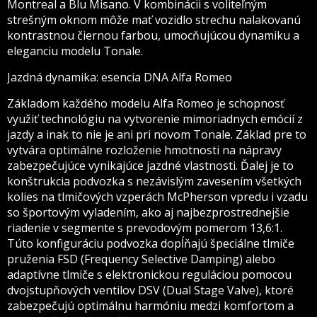
Montreal a Blu Misano. V kombinácii s voliteľným
strešným oknom môže mať vozidlo strechu nalakovanú
kontrastnou čiernou farbou, umocňujúcou dynamiku a
eleganciu modelu Tonale.
Jazdná dynamika: esencia DNA Alfa Romeo
Základom každého modelu Alfa Romeo je schopnosť
využiť technológiu na vytvorenie mimoriadnych emócií z
jazdy a inak to nie je ani pri novom Tonale. Základ pre to
vytvára optimálne rozloženie hmotnosti na nápravy
zabezpečujúce vynikajúce jazdné vlastnosti. Ďalej je to
konštrukcia podvozka s nezávislým zavesením všetkých
kolies na tlmičových vzperách McPherson vpredu i vzadu
so športovým vyladením, ako aj najbezprostrednejšie
riadenie v segmente s prevodovým pomerom 13,6:1.
Túto konfiguráciu podvozka dopĺňajú špeciálne tlmiče
pruženia FSD (Frequency Selective Damping) alebo
adaptívne tlmiče s elektronickou reguláciou pomocou
dvojstupňových ventilov DSV (Dual Stage Valve), ktoré
zabezpečujú optimálnu harmóniu medzi komfortom a