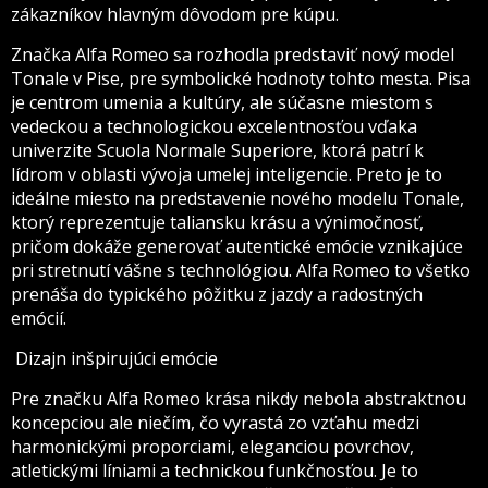
zákazníkov hlavným dôvodom pre kúpu.
Značka Alfa Romeo sa rozhodla predstaviť nový model
Tonale v Pise, pre symbolické hodnoty tohto mesta. Pisa
je centrom umenia a kultúry, ale súčasne miestom s
vedeckou a technologickou excelentnosťou vďaka
univerzite Scuola Normale Superiore, ktorá patrí k
lídrom v oblasti vývoja umelej inteligencie. Preto je to
ideálne miesto na predstavenie nového modelu Tonale,
ktorý reprezentuje taliansku krásu a výnimočnosť,
pričom dokáže generovať autentické emócie vznikajúce
pri stretnutí vášne s technológiou. Alfa Romeo to všetko
prenáša do typického pôžitku z jazdy a radostných
emócií.
Dizajn inšpirujúci emócie
Pre značku Alfa Romeo krása nikdy nebola abstraktnou
koncepciou ale niečím, čo vyrastá zo vzťahu medzi
harmonickými proporciami, eleganciou povrchov,
atletickými líniami a technickou funkčnosťou. Je to