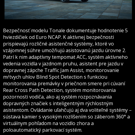
Bezpečnosť modelu Tonale dokumentuje hodnotenie 5
hviezdičiek od Euro NCAP. K aktívnej bezpečnosti
prispievajú rozličné asistenčné systémy, ktoré vo
vzájomnej súhre umožňujú asistovanú jazdu úrovne 2.
Patrí k nim adaptívny tempomat ACC, systém aktívneho
vedenia vozidla v jazdnom pruhu, asistent pre jazdu v
dopravnej zápche Traffic Jam Assist, monitorovanie
mŕtvych uhlov Blind Spot Detection s funkciou
monitorovania premávky v priečnom smere pri cúvaní
Rear Cross Path Detection, systém monitorovania
pozornosti vodiča, ako aj systém rozpoznávania
dopravných značiek s inteligentným rýchlostným
asistentom. Ovládanie uľahčujú aj dva voliteľné systémy –
sústava kamier s vysokým rozlíšením so záberom 360° a
virtuálnym pohľadom na vozidlo zhora a
poloautomatický parkovací systém.