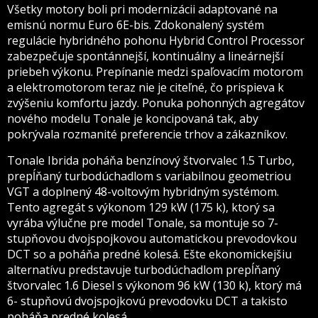
Všetky motory boli pri modernizácii adaptované na
emisnú normu Euro 6E-bis. Zdokonalený systém
regulácie hybridného pohonu Hybrid Control Processor
zabezpečuje spontánnejší, kontinuálny a lineárnejší
priebeh výkonu. Prepínanie medzi spaľovacím motorom
a elektromotorom teraz nie je citeľné, čo prispieva k
zvýšeniu komfortu jazdy. Ponuka pohonných agregátov
nového modelu Tonale je koncipovaná tak, aby
pokrývala rozmanité preferencie trhov a zákazníkov.
Tonale Ibrida poháňa benzínový štvorvalec 1.5 Turbo,
prepĺňaný turbodúchadlom s variabilnou geometriou
VGT a doplnený 48-voltovým hybridným systémom.
Tento agregát s výkonom 129 kW (175 k), ktorý sa
vyrába výlučne pre model Tonale, sa montuje so 7-
stupňovou dvojspojkovou automatickou prevodovkou
DCT so a poháňa predné kolesá. Ešte ekonomickejšiu
alternatívu predstavuje turbodúchadlom prepĺňaný
štvorvalec 1.6 Diesel s výkonom 96 kW (130 k), ktorý má
6- stupňovú dvojspojkovú prevodovku DCT a takisto
poháňa predné kolesá.