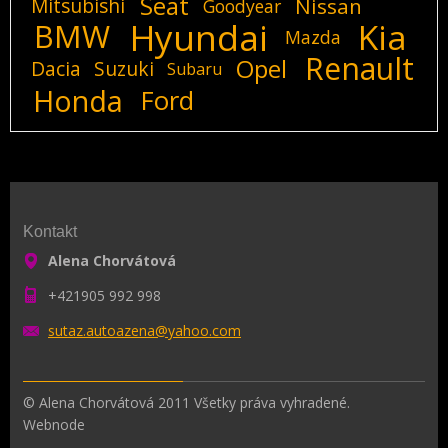
Seat
Mitsubishi
Nissan
Goodyear
Hyundai
Kia
BMW
Mazda
Renault
Opel
Dacia
Suzuki
Subaru
Honda
Ford
Kontakt
Alena Chorvátová
+421905 992 998
sutaz.au
toazena@
yahoo.co
m
© Alena Chorvátová 2011 Všetky práva vyhradené.
Webnode