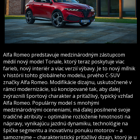
Alfa Romeo predstavuje medzinárodným zástupcom
médií nový model Tonale, ktorý teraz poskytuje viac
farieb, nový interiér a viac verzií výbavy. Je to nový míľnik
v histórii tohto globálneho modelu, prvého C-SUV
značky Alfa Romeo. Modifikácie dizajnu, uskutočnené v
rámci modernizácie, sú koncipované tak, aby ďalej
zvýraznili športový charakter a príťažlivý, typický vzhľad
Alfa Romeo. Populárny model s mnohými
medzinárodnými oceneniami, má ďalej posilnené svoje
tradičné atribúty – optimálne rozloženie hmotnosti na
nápravy, vynikajúcu jazdnú dynamiku, technológie na
špičke segmentu a inovatívnu ponuku motorov – a
samozrejme – charakteristický príťažlivý dizajn, ktorý je u