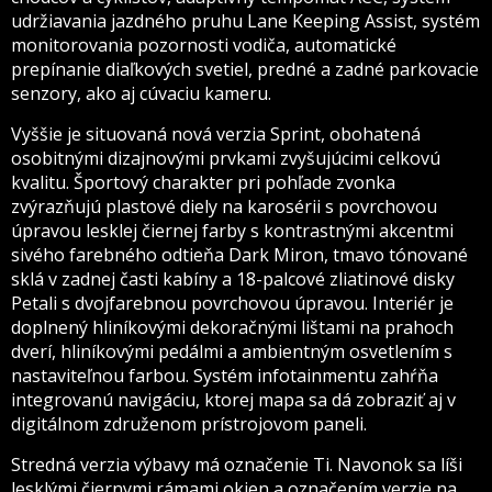
udržiavania jazdného pruhu Lane Keeping Assist, systém
monitorovania pozornosti vodiča, automatické
prepínanie diaľkových svetiel, predné a zadné parkovacie
senzory, ako aj cúvaciu kameru.
Vyššie je situovaná nová verzia Sprint, obohatená
osobitnými dizajnovými prvkami zvyšujúcimi celkovú
kvalitu. Športový charakter pri pohľade zvonka
zvýrazňujú plastové diely na karosérii s povrchovou
úpravou lesklej čiernej farby s kontrastnými akcentmi
sivého farebného odtieňa Dark Miron, tmavo tónované
sklá v zadnej časti kabíny a 18-palcové zliatinové disky
Petali s dvojfarebnou povrchovou úpravou. Interiér je
doplnený hliníkovými dekoračnými lištami na prahoch
dverí, hliníkovými pedálmi a ambientným osvetlením s
nastaviteľnou farbou. Systém infotainmentu zahŕňa
integrovanú navigáciu, ktorej mapa sa dá zobraziť aj v
digitálnom združenom prístrojovom paneli.
Stredná verzia výbavy má označenie Ti. Navonok sa líši
lesklými čiernymi rámami okien a označením verzie na