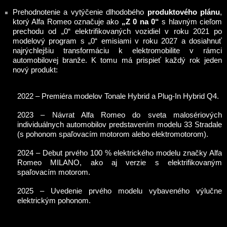
Prehodnotenie a vytýčenie dlhodobého
produktového plánu
,
ktorý Alfa Romeo označuje ako
„Z 0 na 0“
s hlavným cieľom
prechodu od „0“ elektrifikovaných vozidiel v roku 2021 po
modelový program s „0“ emisiami v roku 2027 a dosiahnuť
najrýchlejšiu transformáciu k elektromobilite v rámci
automobilovej branže. K tomu má prispieť každý rok jeden
nový produkt:
2022 – Premiéra modelov Tonale Hybrid a Plug-In Hybrid Q4.
2023 – Návrat Alfa Romeo do sveta malosériových
individuálnych automobilov predstavením modelu 33 Stradale
(s pohonom spaľovacím motorom alebo elektromotorom).
2024 – Debut prvého 100 % elektrického modelu značky Alfa
Romeo MILANO, ako aj verzie s elektrifikovaným
spaľovacím motorom.
2025 – Uvedenie prvého modelu vybaveného výlučne
elektrickým pohonom.