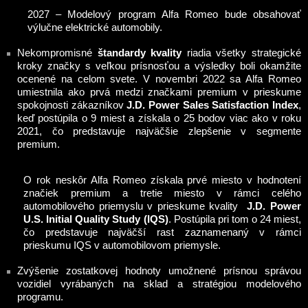
2027 – Modelový program Alfa Romeo bude obsahovať
výlučne elektrické automobily.
Nekompromisné
štandardy kvality
riadia všetky strategické
kroky značky s veľkou prísnosťou a výsledky boli okamžite
ocenené na celom svete. V novembri 2022 sa Alfa Romeo
umiestnila ako prvá medzi značkami premium v prieskume
spokojnosti zákazníkov
J.D. Power Sales Satisfaction Index
,
keď postúpila o 9 miest a získala o 25 bodov viac ako v roku
2021, čo predstavuje najväčšie zlepšenie v segmente
premium.
O rok neskôr Alfa Romeo získala prvé miesto v hodnotení
značiek premium a tretie miesto v rámci celého
automobilového priemyslu v prieskume kvality
J.D. Power
U.S. Initial Quality Study (IQS)
. Postúpila pri tom o 24 miest,
čo predstavuje najväčší rast zaznamenaný v rámci
prieskumu IQS v automobilovom priemysle.
Zvýšenie zostatkovej hodnoty umožnené prísnou správou
vozidiel vyrábaných na sklad a stratégiou modelového
programu.