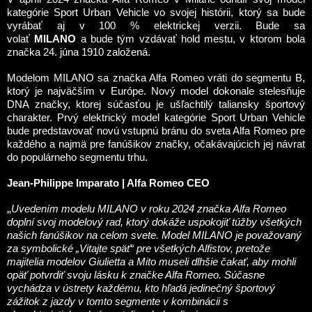
kategórie Sport Urban Vehicle vo svojej histórii, ktorý sa bude
vyrábať aj v 100 % elektrickej verzii. Bude sa
volať
MILANO
a bude tým vzdávať hold mestu, v ktorom bola
značka 24. júna 1910 založená.
Modelom MILANO sa značka Alfa Romeo vráti do segmentu B,
ktorý je najväčším v Európe. Nový model dokonale stelesňuje
DNA značky, ktorej súčasťou je ušľachtilý taliansky športový
charakter. Prvý elektrický model kategórie Sport Urban Vehicle
bude predstavovať novú vstupnú bránu do sveta Alfa Romeo pre
každého a najmä pre fanúšikov značky, očakávajúcich jej návrat
do populárneho segmentu trhu.
Jean-Philippe Imparato | Alfa Romeo CEO
„
Uvedením modelu MILANO v roku 2024 značka Alfa Romeo
doplní svoj modelový rad, ktorý dokáže uspokojiť túžby všetkých
našich fanúšikov na celom svete. Model MILANO je považovaný
za symbolické „Vitajte späť“ pre všetkých Alfistov, pretože
majitelia modelov Giulietta a Mito museli dlhšie čakať, aby mohli
opäť potvrdiť svoju lásku k značke Alfa Romeo. Súčasne
vychádza v ústrety každému, kto hľadá jedinečný športový
zážitok z jazdy v tomto segmente v kombinácii s