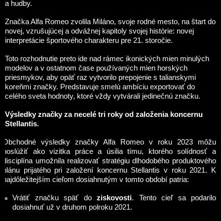
a hudby.
Značka Alfa Romeo zvolila Miláno, svoje rodné mesto, na štart do
novej, vzrušujúcej a odvážnej kapitoly svojej histórie: novej
interpretácie športového charakteru pre 21. storočie.
Toto rozhodnutie preto ide nad rámec ikonických mien minulých
modelov a v ostatnom čase používaných mien horských
priesmykov, aby opäť raz vytvorilo prepojenie s talianskymi
koreňmi značky. Predstavuje smelú ambíciu exportovať do
celého sveta hodnoty, ktoré vždy vytvárali jedinečnú značku.
Výsledky značky za necelé tri roky od založenia koncernu
Stellantis.
Obchodné výsledky značky Alfa Romeo v roku 2023 môžu
poslúžiť ako vizitka práce a úsilia tímu, ktorého solídnosť a
disciplína umožnila realizovať stratégiu dlhodobého produktového
plánu prijatého pri založení koncernu Stellantis v roku 2021. K
najdôležitejším cieľom dosiahnutým v tomto období patria:
Vrátiť značku späť do
ziskovosti
. Tento cieľ sa podarilo
dosiahnuť už v druhom polroku 2021.