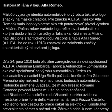
História Milána v logu Alfa Romeo.
Máločo vyjadruje identitu automobilového výrobcu tak, ako logo
značky na maske chladiča. Pre značku A.L.F.A. (neskôr Alfa
Romeo) malo logo vytvorené ako erb potvrdzovať pôvod výrobcu
v Miláne. Počas rokov variácie loga reflektovali udalosti, ku
ktorým došlo v histórii značky a Talianska. Kríž mesta Miláno,
had Biscione šľachtického rodu Visconti a nápis Alfa Romeo
(A.L.F.A. iba do roku 1918) zostávali od založenia značky
charakteristickými prvkami jej loga.
Dňa 24. júna 1910 bola oficiálne zaregistrovaná nová spoločnosť
A.L.F.A. (Anonima Lombarda Fabbrica Automobili – Lombardská
akciová spoločnosť na výrobu automobilov). Jeden zo
zakladateľov a riaditeľ Ugo Stella požiadal konštruktéra Giuseppe
Merosiho aby nakreslil erb na chladič budúcich automobilov.
Historické pramene uvádzajú, že mladý kreslič Romano
Cattaneo povedal Merosimu, že na neho zapôsobil
had Biscione šľachtického rodu Visconti, ktorého uvidel na
mestskej bráne Torre della Filarete na námestí Piazza Castello,
keď jedno ráno cestou do práce čakal na električku. Konštruktér
prevzal tento námet a načrtol erb. Zároveň pridal k nemu červený