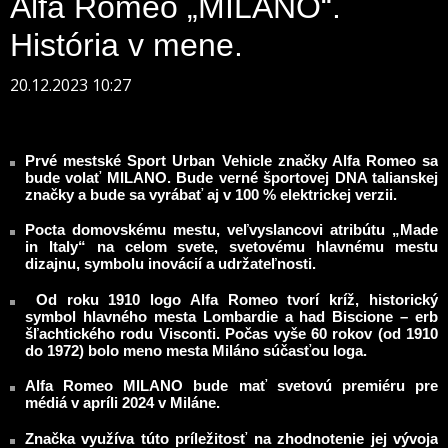
Alfa Romeo „MILANO“.
História v mene.
20.12.2023 10:27
Prvé mestské Sport Urban Vehicle značky Alfa Romeo sa
bude volať MILANO. Bude verné športovej DNA talianskej
značky a bude sa vyrábať aj v 100 % elektrickej verzii.
Pocta domovskému mestu, veľvyslancovi atribútu „Made
in Italy“ na celom svete, svetovému hlavnému mestu
dizajnu, symbolu inovácií a udržateľnosti.
Od roku 1910 logo Alfa Romeo tvorí kríž, historický
symbol hlavného mesta Lombardie a had Biscione – erb
šľachtického rodu Visconti. Počas vyše 60 rokov (od 1910
do 1972) bolo meno mesta Miláno súčasťou loga.
Alfa Romeo MILANO bude mať svetovú premiéru pre
médiá v apríli 2024 v Miláne.
Značka využíva túto príležitosť na zhodnotenie jej vývoja