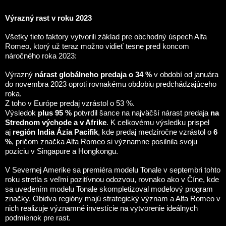
Výrazný rast v roku 2023
Všetky tieto faktory vytvorili základ pre obchodný úspech Alfa
Romeo, ktorý už teraz možno vidieť tesne pred koncom
náročného roka 2023:
Výrazný
nárast globálneho predaja
o 34 %
v období od januára
do novembra 2023 oproti rovnakému obdobiu predchádzajúceho
roka.
Z toho v Európe predaj vzrástol o 53 %.
Výsledok
plus 95 %
potvrdil šance na najväčší nárast predaja
na
Strednom východe a v Afrike
. K celkovému výsledku prispel
aj
región India Ázia Pacifik
, kde predaj medziročne vzrástol o
6
%
, pričom značka Alfa Romeo si významne posilnila svoju
pozíciu v Singapure a Hongkongu.
V Severnej Amerike sa premiéra modelu Tonale v septembri tohto
roku stretla s veľmi pozitívnou odozvou, rovnako ako v Číne, kde
sa uvedením modelu Tonale skompletizoval modelový program
značky. Obidva regióny majú strategický význam a Alfa Romeo v
nich realizuje významné investície na vytvorenie ideálnych
podmienok pre rast.