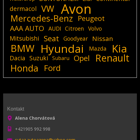
Avon
VW
dermacol
Mercedes-Benz
Peugeot
AAA AUTO
AUDI
Citroen
Volvo
Seat
Mitsubishi
Nissan
Goodyear
Hyundai
Kia
BMW
Mazda
Renault
Opel
Dacia
Suzuki
Subaru
Honda
Ford
Kontakt
Alena Chorvátová
+421905 992 998
sutaz.au
toazena@
yahoo.co
m