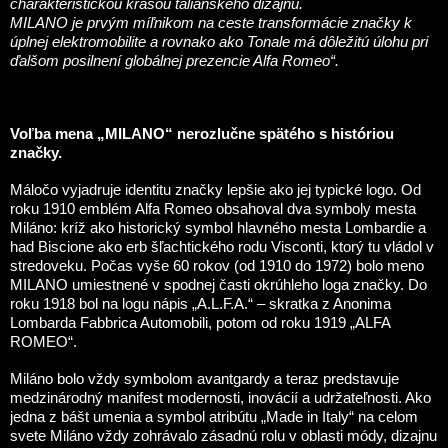
charakteristickou krásou talianskeho dizajnu.
MILANO je prvým míľnikom na ceste transformácie značky k
úplnej elektromobilite a rovnako ako Tonale má dôležitú úlohu pri
ďalšom posilnení globálnej prezencie Alfa Romeo“.
Voľba mena „MILANO“ nerozlučne spätého s históriou
značky.
Máločo vyjadruje identitu značky lepšie ako jej typické logo. Od
roku 1910 emblém Alfa Romeo obsahoval dva symboly mesta
Miláno: kríž ako historický symbol hlavného mesta Lombardie a
had Biscione ako erb šľachtického rodu Visconti, ktorý tu vládol v
stredoveku. Počas vyše 60 rokov (od 1910 do 1972) bolo meno
MILANO umiestnené v spodnej časti okrúhleho loga značky. Do
roku 1918 bol na logu nápis „A.L.F.A.“ – skratka z Anonima
Lombarda Fabbrica Automobili, potom od roku 1919 „ALFA
ROMEO“.
Miláno bolo vždy symbolom avantgardy a teraz predstavuje
medzinárodný manifest modernosti, inovácií a udržateľnosti. Ako
jedna z bášt umenia a symbol atribútu „Made in Italy“ na celom
svete Miláno vždy zohrávalo zásadnú rolu v oblasti módy, dizajnu