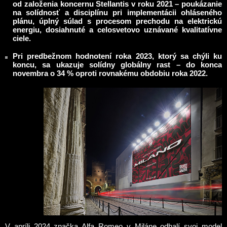
od založenia koncernu Stellantis v roku 2021 – poukázanie
na solídnosť a disciplínu pri implementácii ohláseného
plánu, úplný súlad s procesom prechodu na elektrickú
energiu, dosiahnuté a celosvetovo uznávané kvalitatívne
ciele.
Pri predbežnom hodnotení roka 2023, ktorý sa chýli ku
koncu, sa ukazuje solídny globálny rast – do konca
novembra o 34 % oproti rovnakému obdobiu roka 2022.
V apríli 2024 značka Alfa Romeo v Miláne odhalí svoj model