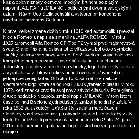
kríž a obidva znaky olemoval modrým kruhom so zlatými
nápismi „A.L.F.A.“ a „MILANO“, oddelenými dvoma savojskými
uzlami. Návrh Ugo Stella schválil a vytvorením konečného
návrhu bol poverený Cattaneo.
K prvej veľkej zmene došlo v roku 1919 keď automobilku prevzal
Nicola Romeo a nápis sa zmenil na „ALFA ROMEO“. V roku
1925 automobil Alfa Romeo GP Tipo P2 vyhral prvé majstrovstvá
sveta Grand Prix a na oslavu tohto víťazstva bol okolo symbolu
značky pridaný vavrínový veniec. Po 2. svetovej vojne bolo logo
kompletne prepracované – savojské uzly boli s príchodom
Talianskej republiky zmenené na vlnovky, logo bolo zoštylizované
a vyrábalo sa z tlakovo odlievaného kovu namaľované iba v
jednej (červenej) farbe. Od roku 1950 sa vrátilo emailové
viacfarebné logo, ktoré sa od roku 1960 vyrábalo z plastu. V roku
1972, keď značka otvorila svoj nový závod Alfasud v Pomigliano
d'Arco neďaleko Neapola, zmizol nápis „MILANO“. V tom istom
čase bol had Biscione zjednodušený, zmizol jeho druhý závit. V
roku 1982 sa uskutočnila ďalšia štylizácia a medzičasom
stenčený vavrínový veniec po obvode nahradil jednoduchý zlatý
kruh. Pri príležitosti premiéry aktuálneho modelu Giulia 24. júna
2015 malo premiéru aj aktuálne logo so strieborným podkladom a
okrajom.