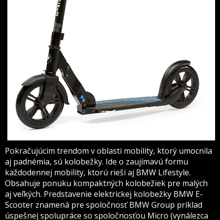
Pokračujúcim trendom v oblasti mobility, ktorý umocnila
aj padnémia, sú kolobežky. Ide o zaujímavú formu
každodennej mobility, ktorú rieši aj BMW Lifestyle.
Obsahuje ponuku kompaktných kolobežiek pre malých
aj veľkých. Predstavenie elektrickej kolobežky BMW E-
Scooter znamená pre spoločnosť BMW Group príklad
úspešnej spolupráce so spoločnosťou Micro (vynálezca