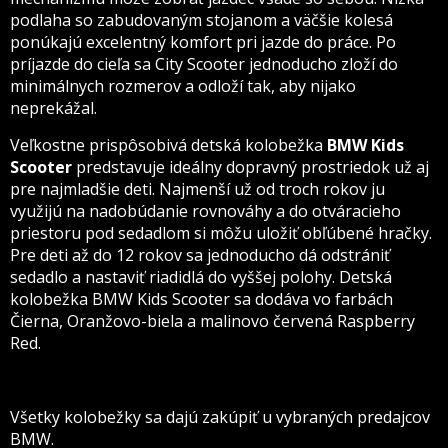
podlaha so zabudovaným stojanom a väčšie kolesá
ponúkajú excelentný komfort pri jazde do práce. Po
príjazde do cieľa sa City Scooter jednoducho zloží do
minimálnych rozmerov a odloží tak, aby nijako
neprekážal.
Veľkostne prispôsobivá detská kolobežka
BMW Kids
Scooter
predstavuje ideálny dopravný prostriedok už aj
pre najmladšie deti. Najmenší už od troch rokov ju
využijú na nadobúdanie rovnováhy a do otváracieho
priestoru pod sedadlom si môžu uložiť obľúbené hračky.
Pre deti až do 12 rokov sa jednoducho dá odstrániť
sedadlo a nastaviť riadidlá do vyššej polohy. Detská
kolobežka BMW Kids Scooter sa dodáva vo farbách
Čierna, Oranžovo-biela a malinovo červená Raspberry
Red.
Všetky kolobežky sa dajú zakúpiť u vybraných predajcov
BMW.