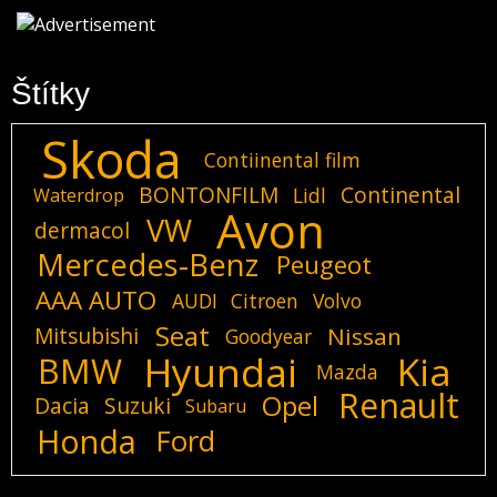
Štítky
Skoda
Contiinental film
BONTONFILM
Continental
Lidl
Waterdrop
Avon
VW
dermacol
Mercedes-Benz
Peugeot
AAA AUTO
AUDI
Citroen
Volvo
Seat
Mitsubishi
Nissan
Goodyear
Hyundai
Kia
BMW
Mazda
Renault
Opel
Dacia
Suzuki
Subaru
Honda
Ford