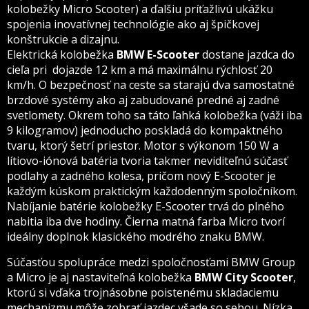
kolobežky Micro Scooter) a ďalšiu príťažlivú ukážku
spojenia inovatívnej technológie ako aj špičkovej
konštrukcie a dizajnu.
Elektrická kolobežka
BMW E-Scooter
dostane jazdca do
cieľa pri dojazde 12 km a má maximálnu rýchlosť 20
km/h. O bezpečnosť na ceste sa starajú dva samostatné
brzdové systémy ako aj zabudované predné aj zadné
svetlomety. Okrem toho sa táto ľahká kolobežka (váži iba
9 kilogramov) jednoducho poskladá do kompaktného
tvaru, ktorý šetrí priestor. Motor s výkonom 150 W a
lítiovo-iónová batéria tvoria takmer neviditeľnú súčasť
podlahy a zadného kolesa, pričom nový E-Scooter je
každým kúskom praktickým každodenným spoločníkom.
Nabíjanie batérie kolobežky E-Scooter trvá do plného
nabitia iba dve hodiny. Čierna matná farba Micro tvorí
ideálny doplnok klasického modrého znaku BMW.
Súčasťou spolupráce medzi spoločnosťami BMW Group
a Micro je aj nastaviteľná kolobežka
BMW City Scooter
,
ktorú si vďaka trojnásobne poistenému skladaciemu
mechanizmu môže zobrať jazdec všade so sebou. Nízka