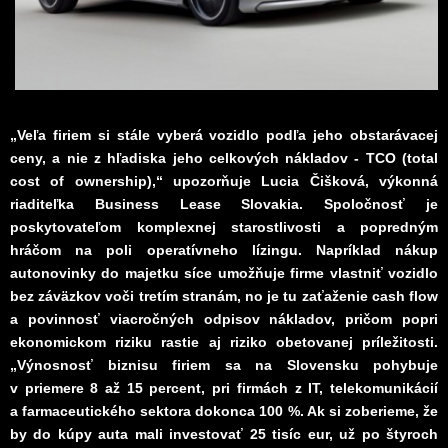
„Veľa firiem si stále vyberá vozidlo podľa jeho obstarávacej
ceny, a nie z hľadiska jeho celkových nákladov - TCO (total
cost of ownership),“ upozorňuje Lucia Čišková, výkonná
riaditeľka Business Lease Slovakia. Spoločnosť je
poskytovateľom komplexnej starostlivosti a popredným
hráčom na poli operatívneho lízingu. Napríklad nákup
autonovinky do majetku síce umožňuje firme vlastniť vozidlo
bez záväzkov voči tretím stranám, no je tu zaťaženie cash flow
a povinnosť viacročných odpisov nákladov, pričom popri
ekonomickom riziku rastie aj riziko obetovanej príležitosti.
„Výnosnosť biznisu firiem sa na Slovensku pohybuje
v priemere 8 až 15 percent, pri firmách z IT, telekomunikácií
a farmaceutického sektora dokonca 100 %. Ak si zoberieme, že
by do kúpy auta mali investovať 25 tisíc eur, už po štyroch