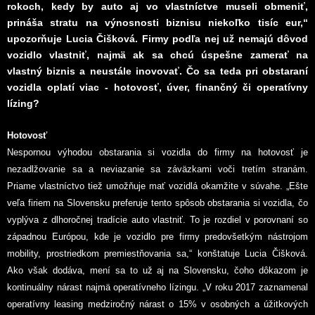
rokoch, kedy by auto aj vo vlastníctve museli obmeniť,
prináša stratu na výnosnosti biznisu niekoľko tisíc eur,“
upozorňuje Lucia Čišková. Firmy podľa nej už nemajú dôvod
vozidlo vlastniť, najmä ak sa chcú úspešne zamerať na
vlastný biznis a neustále inovovať. Čo sa teda pri obstaraní
vozidla oplatí viac - hotovosť, úver, finančný či operatívny
lízing?
Hotovosť
Nespornou výhodou obstarania si vozidla do firmy na hotovosť je
nezadlžovanie sa a neviazanie sa záväzkami voči tretím stranám.
Priame vlastníctvo tiež umožňuje mať vozidlá okamžite v súvahe. „Ešte
veľa firiem na Slovensku preferuje tento spôsob obstarania si vozidla, čo
vyplýva z dlhoročnej tradície auto vlastniť. To je rozdiel v porovnaní so
západnou Európou, kde je vozidlo pre firmy predovšetkým nástrojom
mobility, prostriedkom premiestňovania sa,“ konštatuje Lucia Čišková.
Ako však dodáva, mení sa to už aj na Slovensku, čoho dôkazom je
kontinuálny nárast najmä operatívneho lízingu. „V roku 2017 zaznamenal
operatívny leasing medziročný nárast o 15% v osobných a úžitkových