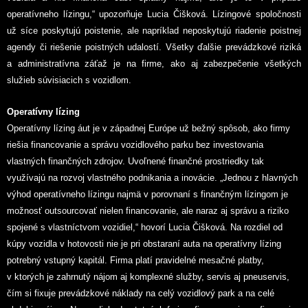
operatívneho lízingu,“ upozorňuje Lucia Čišková. Lízingové spoločnosti
už síce poskytujú poistenie, ale napríklad neposkytujú riadenie poistnej
agendy či riešenie poistných udalostí. Všetky ďalšie prevádzkové riziká
a administratívna záťaž je na firme, ako aj zabezpečenie všetkých
služieb súvisiacich s vozidlom.
Operatívny lízing
Operatívny lízing áut je v západnej Európe už bežný spôsob, ako firmy
riešia financovanie a správu vozidlového parku bez investovania
vlastných finančných zdrojov. Uvoľnené finančné prostriedky tak
využívajú na rozvoj vlastného podnikania a inovácie. „Jednou z hlavných
výhod operatívneho lízingu najmä v porovnaní s finančným lízingom je
možnosť outsourcovať nielen financovanie, ale naraz aj správu a riziko
spojené s vlastníctvom vozidiel,“ hovorí Lucia Čišková. Na rozdiel od
kúpy vozidla v hotovosti nie je pri obstaraní auta na operatívny lízing
potrebný vstupný kapitál. Firma platí pravidelné mesačné platby,
v ktorých je zahrnutý nájom aj komplexné služby, servis aj pneuservis,
čím si fixuje prevádzkové náklady na celý vozidlový park a na celé