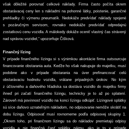
však dôležité porovnať celkové náklady. Firma často počíta okrem
obstarávacej ceny len s nákladmi na pohonné látky, poistenie, garančné
prehliadky či výmenu pneumatík. Nedokáže predvídať náklady spojené
s pozáručným servisom, rovnako nedokáže predvídať odpredajnú
zostatkovú cenu vozidla. A málokedy dokáže oceniť vlastný čas strávený
nad správou vozidiel,“ upozorňuje Čišková.
Finančný lízing
V prípade finančného lízingu si s výnimkou akontácie firma outsourcuje
financovanie obstarania auta. Keďže ho však nakupuje do majetku, musí
podobne ako v prípade obstarania na úver prefinancovať celú
obstarávaciu hodnotu vozidla, vrátane prípadných úrokov. No kým
z účtovného a daňového hľadiska sa dostáva vozidlo do majetku firmy
ihneď pri začatí finančného lízingu, technicky je to až po splatení.
Zároveň má povinnosť vozidlo na konci lízingu odkúpiť. Lízingové splátky
sú síce daňovo uznateľným nákladom, no odpisovanie nemôže skrátiť na
dobu lízingu. Odpisovať musí rovnomerne podľa odpisovej skupiny 1.
„Okrem toho, pri finančnom lízingu sa do nákladov premietajú odpisy
vozidla a nie finančná časť splátky nájmu, ako je to v prípade