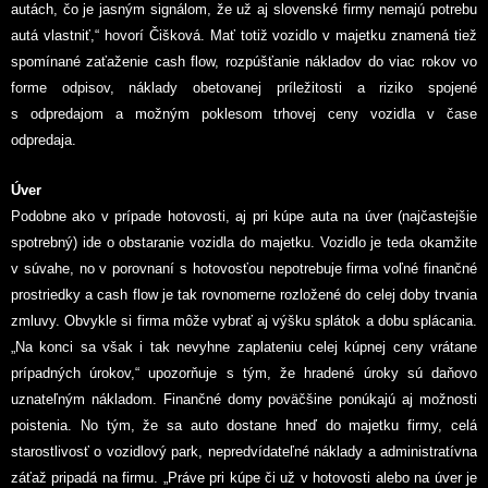
autách, čo je jasným signálom, že už aj slovenské firmy nemajú potrebu
autá vlastniť,“ hovorí Čišková. Mať totiž vozidlo v majetku znamená tiež
spomínané zaťaženie cash flow, rozpúšťanie nákladov do viac rokov vo
forme odpisov, náklady obetovanej príležitosti a riziko spojené
s odpredajom a možným poklesom trhovej ceny vozidla v čase
odpredaja.
Úver
Podobne ako v prípade hotovosti, aj pri kúpe auta na úver (najčastejšie
spotrebný) ide o obstaranie vozidla do majetku. Vozidlo je teda okamžite
v súvahe, no v porovnaní s hotovosťou nepotrebuje firma voľné finančné
prostriedky a cash flow je tak rovnomerne rozložené do celej doby trvania
zmluvy. Obvykle si firma môže vybrať aj výšku splátok a dobu splácania.
„Na konci sa však i tak nevyhne zaplateniu celej kúpnej ceny vrátane
prípadných úrokov,“ upozorňuje s tým, že hradené úroky sú daňovo
uznateľným nákladom. Finančné domy poväčšine ponúkajú aj možnosti
poistenia. No tým, že sa auto dostane hneď do majetku firmy, celá
starostlivosť o vozidlový park, nepredvídateľné náklady a administratívna
záťaž pripadá na firmu. „Práve pri kúpe či už v hotovosti alebo na úver je