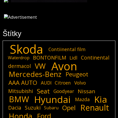
Štítky
Skoda
Contiinental film
BONTONFILM
Continental
Lidl
Waterdrop
Avon
VW
dermacol
Mercedes-Benz
Peugeot
AAA AUTO
AUDI
Citroen
Volvo
Seat
Mitsubishi
Nissan
Goodyear
Hyundai
Kia
BMW
Mazda
Renault
Opel
Dacia
Suzuki
Subaru
Honda
Ford