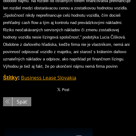
obdobie nájmu. Na rozdiel od ostatných foriem financovania prefinancuje
len rozdiel medzi obstarávacou cenou a zostatkovou hodnotou vozidla.
„Spoločnosť nikdy neprefinancuje celú hodnotu vozidla, čím docieli
prehľadný cash flow a tým aj kontrolu nad prevádzkovými nákladmi.
Riziko neočakávaných servisných nákladov či zmenu zostatkovej
hodnoty vozidla nesie lízingová spoločnosť,“ podotýka Lucia Čišková.
Obdobne z daňového hľadiska, keďže firma nie je vlastníkom, nemá ani
povinnosť odpisovať vozidlo z majetku, ani starosť s krátením daňovo
uznateľných nákladov a odpisov, ako napríklad pri finančnom lízingu.
Výhodou je tiež aj fakt, že po ukončení nájmu nemá firma povinn
Business Lease Slovakia
Štítky
:
Späť