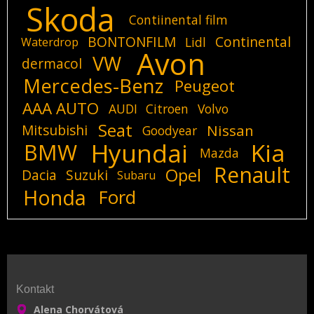
Skoda
Contiinental film
BONTONFILM
Continental
Lidl
Waterdrop
Avon
VW
dermacol
Mercedes-Benz
Peugeot
AAA AUTO
AUDI
Citroen
Volvo
Seat
Mitsubishi
Nissan
Goodyear
Hyundai
Kia
BMW
Mazda
Renault
Opel
Dacia
Suzuki
Subaru
Honda
Ford
Kontakt
Alena Chorvátová