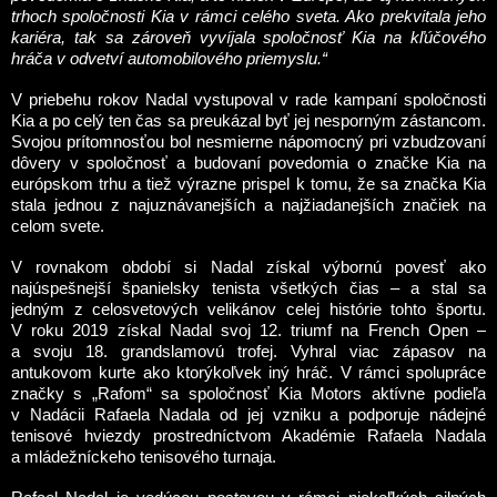
trhoch spoločnosti Kia v rámci celého sveta. Ako prekvitala jeho
kariéra, tak sa zároveň vyvíjala spoločnosť Kia na kľúčového
hráča v odvetví automobilového priemyslu.“
V priebehu rokov Nadal vystupoval v rade kampaní spoločnosti
Kia a po celý ten čas sa preukázal byť jej nesporným zástancom.
Svojou prítomnosťou bol nesmierne nápomocný pri vzbudzovaní
dôvery v spoločnosť a budovaní povedomia o značke Kia na
európskom trhu a tiež výrazne prispel k tomu, že sa značka Kia
stala jednou z najuznávanejších a najžiadanejších značiek na
celom svete.
V rovnakom období si Nadal získal výbornú povesť ako
najúspešnejší španielsky tenista všetkých čias – a stal sa
jedným z celosvetových velikánov celej histórie tohto športu.
V roku 2019 získal Nadal svoj 12. triumf na French Open –
a svoju 18. grandslamovú trofej. Vyhral viac zápasov na
antukovom kurte ako ktorýkoľvek iný hráč. V rámci spolupráce
značky s „Rafom“ sa spoločnosť Kia Motors aktívne podieľa
v Nadácii Rafaela Nadala od jej vzniku a podporuje nádejné
tenisové hviezdy prostredníctvom Akadémie Rafaela Nadala
a mládežníckeho tenisového turnaja.