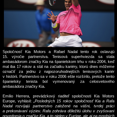
Spoločnosť Kia Motors a Rafael Nadal tento rok oslavujú
15. výročie partnerstva. Tenisová superhviezda sa stala
ambasádorom značky Kia na španielskom trhu v roku 2004, keď
mal iba 17 rokov a stál na začiatku kariéry, ktorú dnes môžeme
označiť za jednu z najpozoruhodnejších tenisových kariér
v histórii. Partnerstvo sa v roku 2006 ešte rozšírilo, pretože tento
španielsky tenista bol vymenovaný za celosvetového
ambasádora značky Kia.
Emilio Herrera, prevádzkový riaditeľ spoločnosti Kia Motors
Europe, vyhlásil:
„Posledných 15 rokov spoločnosť Kia a Rafa
Nadal rozvíjajú partnerstvo založené na vášni, tvrdej práci
a prekonávaní výziev. Rafa zohráva dôležitú úlohu v zvyšovaní
povedomia o značke Kia, a to nielen v Európe, ale aj na mnohých