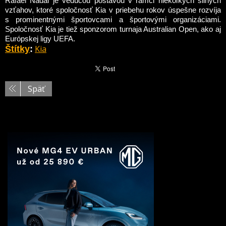
Rafael Nadal je vedúcou postavou v rámci niekoľkých silných
vzťahov, ktoré spoločnosť Kia v priebehu rokov úspešne rozvíja
s prominentnými športovcami a športovými organizáciami.
Spoločnosť Kia je tiež sponzorom turnaja Australian Open, ako aj
Európskej ligy UEFA.
Kia
Štítky
:
Späť