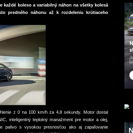
každé koleso a variabilný náhon na všetky kolesá
sto predného náhonu až k rozdeleniu krútiaceho
chlenie z 0 na 100 km/h za 4,8 sekundy. Motor dostal
C, inteligentný teplotný manažment pre motor a olej,
ce palivo s vysokou presnos
ť
ou ako aj zapa
ľ
ovanie