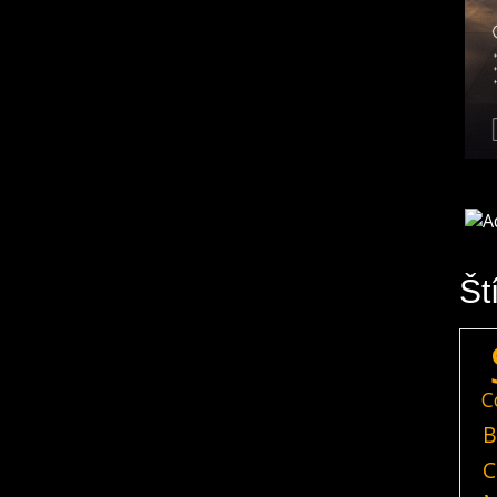
Št
C
B
C