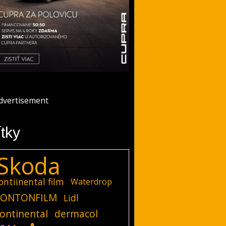
ítky
Skoda
ontiinental film
Waterdrop
ONTONFILM
Lidl
ontinental
dermacol