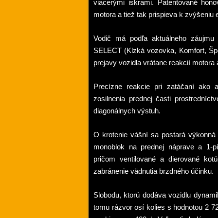
viacerými iskrami. Patentované hon
motora a tiež tak prispieva k zvýšeniu e
Vodi
č
má pod
ľ
a aktuálneho záujmu
SELECT (Klzká vozovka, Komfort, Špor
prejavy vozidla vrátane reakcií motor
Precízne reakcie pri zatá
č
aní ako aj
zosilnenia prednej
č
asti prostredníc
diagonálnych výstuh.
O krotenie vášní sa postará výkonná
monoblok na prednej náprave a 1-pi
pri
č
om ventilované a dierované kotú
zabránenie vädnutia brzdného ú
č
inku.
Slobodu, ktorú dodáva vozidlu dynami
tomu rázvor osí kolies s hodnotou 2 7