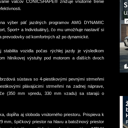
ovanie valcov CONICSHAPE® znižuje vnútorné trenie
fektívnosti.
 na výber pä
ť
jazdných programov AMG DYNAMIC
t, Šport+ a Individuálny),
č
o mu umož
ň
uje nastavi
ť
si
a a prevodovky od komfortných až po dynamické.
 stabilita vozidla po
č
as rýchlej jazdy je výsledkom
tvom hliníkovej výstuhy pod motorom a
ď
alších dvoch
 brzdová sústava so 4-piestikovými pevnými strme
ň
mi
estikovými plávajúcimi strme
ň
mi na zadnej náprave,
č
e (350 mm vpredu, 330 mm vzadu) sa starajú o
ka, dop
ĺň
a aj sloboda vnútorného priestoru. Prispieva k
29 mm, špi
č
kový priestor na hlavu a batožinový priestor