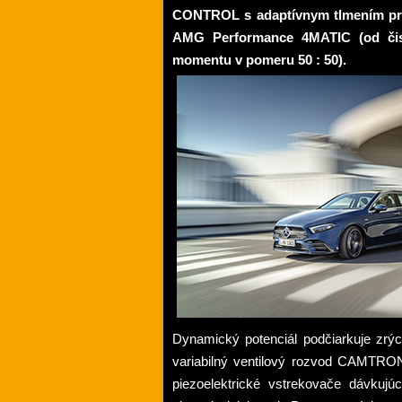
CONTROL s adaptívnym tlmením pre 
AMG Performance 4MATIC (od
č
i
momentu v pomeru 50 : 50).
Dynamický potenciál pod
č
iarkuje zrý
variabilný ventilový rozvod CAMTRONI
piezoelektrické vstrekova
č
e dávkujú