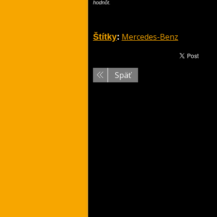
hodnôt.
Mercedes-Benz
Štítky
:
Späť