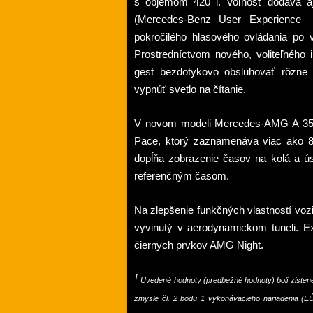
s objemom 420 l. Vo
ľ
nos
ť
dodáva aj
(Mercedes-Benz User Experience –
pokro
č
ilého hlasového ovládania po 
Prostredníctvom nového, volite
ľ
ného 
gest bezdotykovo obsluhova
ť
rôzne f
vypnú
ť
svetlo na
čí
tanie.
V novom modeli Mercedes-AMG A 35 
Pace, ktorý zaznamenáva viac ako 80
dop
ĺň
a zobrazenie
č
asov na kolá a ús
referen
č
ným
č
asom.
Na zlepšenie funk
č
ných vlastností voz
vyvinutý v aerodynamickom tuneli. E
č
iernych prvkov AMG Night.
1
Uvedené hodnoty (predbežné hodnoty) boli zisten
zmysle
č
l. 2 bodu 1 vykonávacieho nariadenia (EÚ