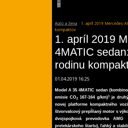
Auto a žena
1. apríl 2019 Mercedes-
kompaktov
1. apríl 2019
4MATIC sedan:
rodinu kompak
01.04.2019 16:25
Model A 35 4MATIC sedan (kombinov
1
emisie CO
167-164 g/km)
je druh
2
novej platforme kompaktného vozi
štvorvalcový prep
ĺň
aný motor s výk
dvojspojková prevodovka AMG
pretekárskeho štartu),
ľ
ahký a stab