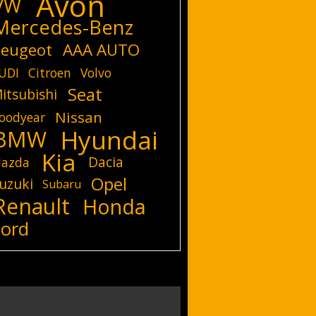
Avon
VW
Mercedes-Benz
eugeot
AAA AUTO
UDI
Citroen
Volvo
Seat
itsubishi
Nissan
oodyear
Hyundai
BMW
Kia
Dacia
azda
Opel
uzuki
Subaru
Renault
Honda
Ford