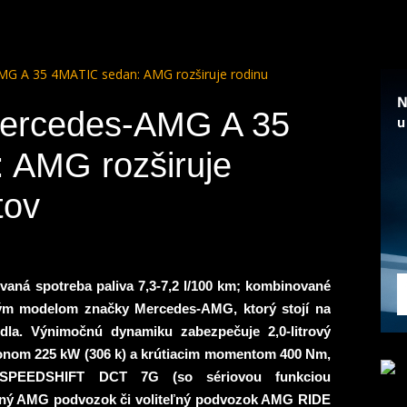
AMG A 35 4MATIC sedan: AMG rozširuje rodinu
 Mercedes-AMG A 35
 AMG rozširuje
tov
aná spotreba paliva 7,3-7,2 l/100 km; kombinované
ým modelom zna
č
ky Mercedes-AMG, ktorý stojí na
dla. Výnimo
č
nú dynamiku zabezpe
č
uje 2,0-litrový
onom 225 kW (306 k) a krútiacim momentom 400 Nm,
 SPEEDSHIFT DCT 7G (so sériovou funkciou
ilný AMG podvozok
č
i volite
ľ
ný podvozok AMG RIDE