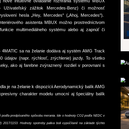
 nové intuitívne ovládanie rozhrania systému MBUX
 Užívate
ľ
ský zážitok Mercedes-Benz)
č
i možnos
ť
vyslovení hesla „Hey, Mercedes“ („Ahoj, Mercedes“).
interiérového asistenta MBUX možno prostredníctvom
unkcie multimediálneho systému alebo aj zapnú
ť
č
i
4MATIC sa na želanie dodáva aj systém AMG Track
 údajov (napr. rýchlos
ť
, zrýchlenie) jazdy. To všetko
eky, ako aj farebne zvýraznený rozdiel v porovnaní s
idla je na želanie k dispozícii Aerodynamický balík AMG
xpresívny charakter modelu umocní aj špeciálny balík
é pod
ľ
a predpísaného spôsobu merania. Ide o hodnoty CO2 pod
ľ
a NEDC v
) 2017/1153. Hodnoty spotreby paliva boli vypo
čí
tané na základe týchto