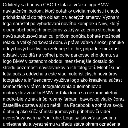
Odvtedy sa budova CBC 1 stala aj vďaka logu BMW
navigačným bodom, ktorý poľahky uvidia motoristi i chodci
prichádzajúci do tejto oblasti z viacerých smerov. Význam
loga narástol po vybudovaní nového komplexu Nivy, ktorý
okrem obchodných priestorov zakrýva zelenou strechou aj
novú autobusovú stanicu, pričom ponúka bohaté možnosti
relaxu a veľký parkovací dom. A práve vďaka širokej ponuke
oddychových aktivít na zelenej streche, prípadne možnosti
odstaviť vozidlá na voľnej ploche parkovacieho domu, sa
logo BMW v ostatnom období intenzívnejšie dostalo do
stredu pozornosti návštevníkov a ich fotografií. Mnohí si ho
fotia počas oddychu a ešte viac motoristických novinárov,
fotografov a influencerov využíva logo ako kreatívnu súčasť
kompozície v rámci fotografovania automobilov a
motocyklov značky BMW. Vďaka tomu sa nezameniteľný
modro-biely znak inšpirovaný farbami bavorskej vlajky čoraz
častejšie dostáva aj do médií, na Facebook a zohráva svoju
úlohu aj ako súčasť instagramových príbehov či videí
uverejňovaných na YouTube. Logo sa tak vďaka svojmu
umiestneniu a výraznému vzhľadu stáva okrem označenia