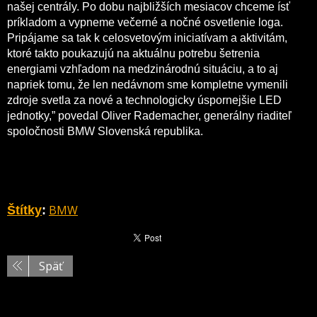
našej centrály. Po dobu najbližších mesiacov chceme ísť
príkladom a vypneme večerné a nočné osvetlenie loga.
Pripájame sa tak k celosvetovým iniciatívam a aktivitám,
ktoré takto poukazujú na aktuálnu potrebu šetrenia
energiami vzhľadom na medzinárodnú situáciu, a to aj
napriek tomu, že len nedávnom sme kompletne vymenili
zdroje svetla za nové a technologicky úspornejšie LED
jednotky,” povedal Oliver Rademacher, generálny riaditeľ
spoločnosti BMW Slovenská republika.
BMW
Štítky
:
Späť