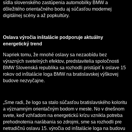
sídla slovenského zastúpenia automobilky BMW a
dôležitého orientačného bodu aj súčasťou modernej
digitálnej scény a až popkultúry.
Oslava výročia inštalácie podporuje aktuálny
energetický trend
Napriek tomu, že mnohé oslavy sa nezaobídu bez
výrazných svetelných efektov, predstavitelia spoločnosti
BMW Slovenská republika sa rozhodli pristúpiť k oslave 15
rokov od inštalácie loga BMW na bratislavskej výškovej
budove nezvyčajne.
„Sme radi, že logo sa stalo súčasťou bratislavského koloritu
a významným orientačným bodom v meste. No v dnešnom
svete, keď vzhľadom na energetickú krízu vznikla potreba
prehodnotenia narábania so zdrojmi, sme sa rozhodli pre
netradičnú oslavu 15. výročia od inštalácie loga na budovu