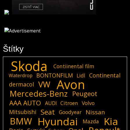
Štítky
Skoda
Contiinental film
BONTONFILM
Continental
Lidl
Waterdrop
Avon
VW
dermacol
Mercedes-Benz
Peugeot
AAA AUTO
AUDI
Citroen
Volvo
Seat
Mitsubishi
Nissan
Goodyear
Hyundai
Kia
BMW
Mazda