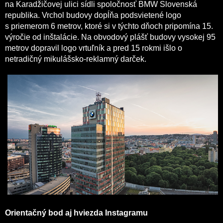
na Karadžičovej ulici sídli spoločnosť BMW Slovenská
republika. Vrchol budovy dopĺňa podsvietené logo
s priemerom 6 metrov, ktoré si v týchto dňoch pripomína 15.
výročie od inštalácie. Na obvodový plášť budovy vysokej 95
metrov dopravil logo vrtuľník a pred 15 rokmi išlo o
netradičný mikulášsko-reklamný darček.
Orientačný bod aj hviezda Instagramu