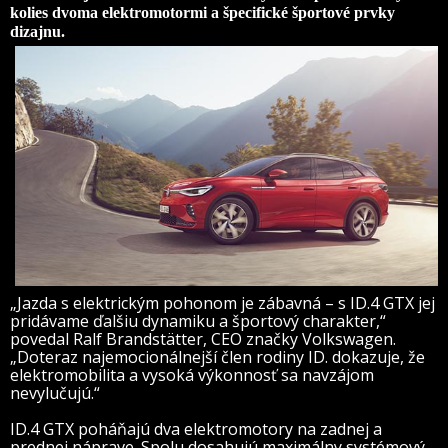
kolies dvoma elektromotormi a špecifické športové prvky
dizajnu.
„Jazda s elektrickým pohonom je zábavná – s ID.4 GTX jej
pridávame ďalšiu dynamiku a športový charakter,“
povedal Ralf Brandstätter, CEO značky Volkswagen.
„Doteraz najemocionálnejší člen rodiny ID. dokazuje, že
elektromobilita a vysoká výkonnosť sa navzájom
nevylučujú.“
ID.4 GTX poháňajú dva elektromotory na zadnej a
prednej náprave. Spolu dosahujú maximálny systémový