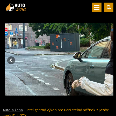
Auto a žena
Inteligentný výkon pre udržateľný pôžitok z jazdy:
nový ID.4 GTX