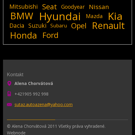
Seat
Mitsubishi
Nissan
Goodyear
Hyundai
Kia
BMW
Mazda
Renault
Opel
Dacia
Suzuki
Subaru
Honda
Ford
Kontakt
Alena Chorvátová
+421905 992 998
sutaz.au
toazena@
yahoo.co
m
© Alena Chorvátová 2011 Všetky práva vyhradené.
Webnode