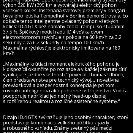
výkon 220 kW (299 k)* a vytvárajú elektrický pohon
všetkých kolies. Inscenácia svetovej premiéry v hangári
bývalého letiska Tempelhof v Berlíne demonštrovala, čo
dokáže tento inteligentne ovládaný pohon všetkých
kolies: ID.4 GTX bez námahy zdolal rampu so stúpaním
37,5 %. Špičkový model radu ID.4 vďaka dvom
elektromotorom zrýchľuje z pokoja na 60 km/h za 3,2
sekundy a za 6,2 sekundy na tempo 100 km/h.
Maximálna rýchlosť je elektronicky limitovaná na 180
km/h.
„Maximálny krútiaci moment elektrického pohonu je
k dispozícii okamžite po rozjazde a v každej zákrute cítiť
vynikajúce jazdné vlastnosti,“ povedal Thomas Ulbrich,
člen predstavenstva pre technický vývoj. „Inovatívna
prevádzková a bezpečnostná koncepcia je pri tom
rovnako inteligentná ako pohonné ústrojenstvo. Vodiča
podporuje napríklad jedinečný head-up displej
s rozšírenou realitou a rozličné asistenčné systémy.“
Dizajn ID.4 GTX zvýrazňuje jeho osobitý charakter, ktorý
predstavuje kombináciu veľkého pôžitku z jazdy
a robustného vzhľadu. Známy svetelný pás medzi