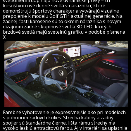
svetlometmi dopĺňajú nové dynamické prvky – tri
kosoštvorcové denné svetlá v nárazníku, ktoré
demonštrujú športový charakter a vytvárajú vizuálne
2
prepojenie k modelu Golf GTI
aktuálnej generácie. Na
zadnej časti karosérie sú to okrem nárazníka s novým
dizajnom zadné skupinové svetlá 3D LED, ktorých
brzdové svetlá majú svetelnú grafiku v podobe písmena
X.
Farebné vyhotovenie je expresívnejšie ako pri modeloch
s pohonom zadných kolies. Strecha kabíny a zadný
spojler sú štandardne čierne, lišta rámu strechy má
vysoko lesklú antracitovú farbu. Aj v interiéri sa uplatnila