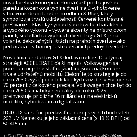
nová farebná koncepcia. Horná časť prístrojového
panelu a koženkové výplne dverí majú vyhotovenie
v tmavomodrom farebnom odtieni X-Blue, ktorý
symbolizuje trvalú udržateľnosť. Červené kontrastné
prešívanie – klasický symbol športového charakteru
a vysokého výkonu – vytvára akcenty na prístrojovom
paneli, sedadlách a výplniach dverí. Logo GTX je na
volante, dekoračných lištách na prahoch dverí a – ako
perforácia – v hornej časti operadiel predných sedadiel.
Nová línia produktov GTX dodáva rodine ID. a tým aj
stratégii ACCELERATE ďalší impulz. Volkswagen sa
pomocou nej chce stať najžiadanejšou značkou pre
trvale udržateľnú mobilitu. Cieľom tejto stratégie je do
roku 2030 zvýšiť podiel elektrických vozidiel v Európe na
70 percent z celkového predaja. Volkswagen chce byť do
roku 2050 klimaticky neutrálny; do roku 2025
preinvestuje približne 16 miliárd eur na elektrickú
mobilitu, hybridizáciu a digitalizáciu.
ID.4 GTX sa začne predávať na európskych trhoch v lete
2021. V Nemecku je jeho základná cena (s 19 % DPH) od
50.415 eur.
1) ID.4 GTX – kombinovaná spotreba elektrickej energie v kWh/100 km