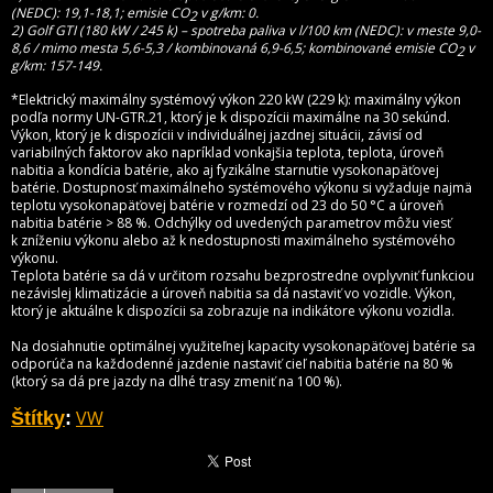
(NEDC): 19,1-18,1; emisie CO
v g/km: 0.
2
2) Golf GTI (180 kW / 245 k) – spotreba paliva v l/100 km (NEDC): v meste 9,0-
8,6 / mimo mesta 5,6-5,3 / kombinovaná 6,9-6,5; kombinované emisie CO
v
2
g/km: 157-149.
*Elektrický maximálny systémový výkon 220 kW (229 k): maximálny výkon
podľa normy UN-GTR.21, ktorý je k dispozícii maximálne na 30 sekúnd.
Výkon, ktorý je k dispozícii v individuálnej jazdnej situácii, závisí od
variabilných faktorov ako napríklad vonkajšia teplota, teplota, úroveň
nabitia a kondícia batérie, ako aj fyzikálne starnutie vysokonapäťovej
batérie. Dostupnosť maximálneho systémového výkonu si vyžaduje najmä
teplotu vysokonapäťovej batérie v rozmedzí od 23 do 50 °C a úroveň
nabitia batérie > 88 %. Odchýlky od uvedených parametrov môžu viesť
k zníženiu výkonu alebo až k nedostupnosti maximálneho systémového
výkonu.
Teplota batérie sa dá v určitom rozsahu bezprostredne ovplyvniť funkciou
nezávislej klimatizácie a úroveň nabitia sa dá nastaviť vo vozidle. Výkon,
ktorý je aktuálne k dispozícii sa zobrazuje na indikátore výkonu vozidla.
Na dosiahnutie optimálnej využiteľnej kapacity vysokonapäťovej batérie sa
odporúča na každodenné jazdenie nastaviť cieľ nabitia batérie na 80 %
(ktorý sa dá pre jazdy na dlhé trasy zmeniť na 100 %).
VW
Štítky
: