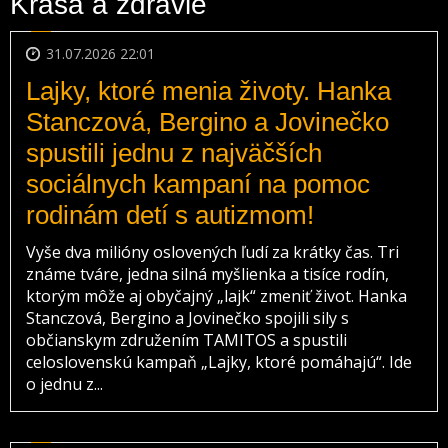
Krása a zdravie
31.07.2026 22:01
Lajky, ktoré menia životy. Hanka
Stanczová, Bergino a Jovinečko
spustili jednu z najväčších
sociálnych kampaní na pomoc
rodinám detí s autizmom!
Vyše dva milióny oslovených ľudí za krátky čas. Tri
známe tváre, jedna silná myšlienka a tisíce rodín,
ktorým môže aj obyčajný „lajk“ zmeniť život. Hanka
Stanczová, Bergino a Jovinečko spojili sily s
občianskym združením TAMITOS a spustili
celoslovenskú kampaň „Lajky, ktoré pomáhajú“. Ide
o jednu z...