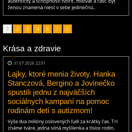
autenticity a schopnosti tvoriť, milovať a rásť. Byť
ženou znamená niesť v sebe jedinečnú...
1
2
3
4
5
Krása a zdravie
31.07.2026 22:01
Lajky, ktoré menia životy. Hanka
Stanczová, Bergino a Jovinečko
spustili jednu z najväčších
sociálnych kampaní na pomoc
rodinám detí s autizmom!
Vyše dva milióny oslovených ľudí za krátky čas. Tri
známe tváre, jedna silná myšlienka a tisíce rodín,