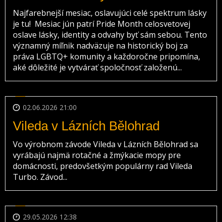
Najfarebnejší mesiac, oslavujúci celé spektrum lásky
je tu! Mesiac jún patrí Pride Month celosvetovej
oslave lásky, identity a odvahy byť sám sebou. Tento
významný míľnik nadväzuje na historický boj za
práva LGBTQ+ komunity a každoročne pripomína,
aké dôležité je vytvárať spoločnosť založenú...
02.06.2026 21:00
Vileda v Lázních Bělohrad
Vo výrobnom závode Vileda v Lázních Bělohrad sa
vyrábajú najmä rotačné a žmýkacie mopy pre
domácnosti, predovšetkým populárny rad Vileda
Turbo. Závod...
29.05.2026 12:38