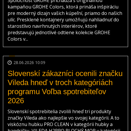
Spoločnosť GROHE prichádza s originálnou
kampaňou GROHE Colors, ktorá prináša inšpiráciu
pre moderný dizajn vašich kúpeľní, priamo do našich
ulíc. Presklené kontajnery umožňujú nahliadnuť do
starostlivo navrhnutých interiérov, ktoré
predstavujú jednotlivé odtiene kolekcie GROHE
Colors v...
28.06.2026 10:09
Slovenskí zákazníci ocenili značku
Vileda hneď v troch kategóriách
programu Voľba spotrebiteľov
2026
Slovenskí spotrebitelia zvolili hneď tri produkty
značky Vileda ako najlepšie vo svojej kategórii. A to
viskóznu hubku PRO CLEAN v kategórii hubky a
handričky, VILEDA H2PRO PLOCHÝ MOP v kategórii