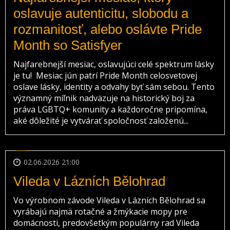
oslavuje autenticitu, slobodu a
rozmanitosť, alebo oslávte Pride
Month so Satisfyer
Najfarebnejší mesiac, oslavujúci celé spektrum lásky
je tu! Mesiac jún patrí Pride Month celosvetovej
oslave lásky, identity a odvahy byť sám sebou. Tento
významný míľnik nadväzuje na historický boj za
práva LGBTQ+ komunity a každoročne pripomína,
aké dôležité je vytvárať spoločnosť založenú...
02.06.2026 21:00
Vileda v Lázních Bělohrad
Vo výrobnom závode Vileda v Lázních Bělohrad sa
vyrábajú najmä rotačné a žmýkacie mopy pre
domácnosti, predovšetkým populárny rad Vileda