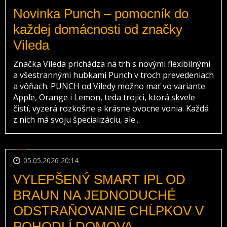
Novinka Punch – pomocník do
každej domácnosti od značky
Vileda
Značka Vileda prichádza na trh s novými flexibilnými
a všestrannými hubkami Punch v troch prevedeniach
a vôňach. PUNCH od Viledy možno mať vo variante
Apple, Orange i Lemon, teda trojici, ktorá skvele
čistí, vyzerá rozkošne a krásne ovocne vonia. Každá
z nich má svoju špecializáciu, ale...
05.05.2026 20:14
VYLEPŠENÝ SMART IPL OD
BRAUN NA JEDNODUCHÉ
ODSTRAŇOVANIE CHĹPKOV V
POHODLÍ DOMOVA