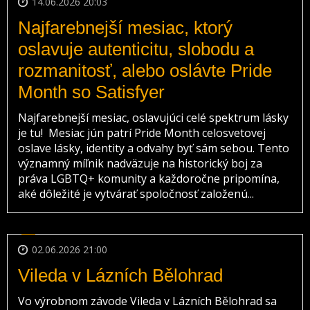
14.06.2026 20:03
Najfarebnejší mesiac, ktorý
oslavuje autenticitu, slobodu a
rozmanitosť, alebo oslávte Pride
Month so Satisfyer
Najfarebnejší mesiac, oslavujúci celé spektrum lásky
je tu! Mesiac jún patrí Pride Month celosvetovej
oslave lásky, identity a odvahy byť sám sebou. Tento
významný míľnik nadväzuje na historický boj za
práva LGBTQ+ komunity a každoročne pripomína,
aké dôležité je vytvárať spoločnosť založenú...
02.06.2026 21:00
Vileda v Lázních Bělohrad
Vo výrobnom závode Vileda v Lázních Bělohrad sa