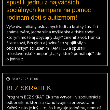
spustili jednu z najväčších
sociálnych kampaní na pomoc
rodinám detí s autizmom!
Vyše dva milióny oslovených ľudí za krátky čas. Tri
známe tváre, jedna silná myšlienka a tisíce rodín,
ktorým môže aj obyčajný „lajk“ zmeniť život. Hanka
Stanczová, Bergino a Jovinečko spojili sily s
občianskym združením TAMITOS a spustili
celoslovenskú kampaň „Lajky, ktoré pomáhajú“. Ide
o jednu z...
28.07.2026 10:00
BEZ SKRATIEK
Program BEZ SKRATIEK sme vytvorili v spolupráci s
odborníkmi, ktorí sa stanú tvojimi sprievodcami.
Každý z nás je iný – to, čo funguje jednému, nemusí