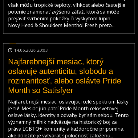
však môžu tropické teploty, vlhkosť alebo častejšie
potenie znamenať zvýšenú záťaž, ktorá sa môže
prejaviť svrbením pokožky či výskytom lupín.
Nový Head & Shoulders Menthol Fresh preto...
14.06.2026 20:03
Najfarebnejší mesiac, ktorý
oslavuje autenticitu, slobodu a
rozmanitosť, alebo oslávte Pride
Month so Satisfyer
Najfarebnejší mesiac, oslavujúci celé spektrum lásky
je tu! Mesiac jún patrí Pride Month celosvetovej
oslave lásky, identity a odvahy byť sám sebou. Tento
významný míľnik nadväzuje na historický boj za
práva LGBTQ+ komunity a každoročne pripomína,
aké dôležité je vytvárať spoločnosť založenú...