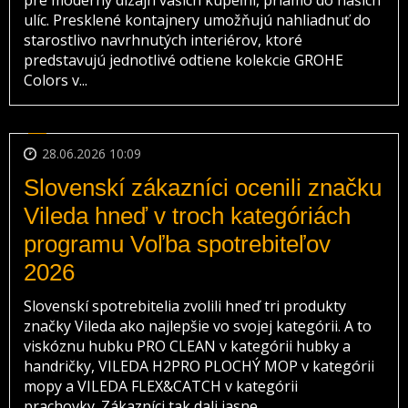
pre moderný dizajn vašich kúpeľní, priamo do našich
ulíc. Presklené kontajnery umožňujú nahliadnuť do
starostlivo navrhnutých interiérov, ktoré
predstavujú jednotlivé odtiene kolekcie GROHE
Colors v...
28.06.2026 10:09
Slovenskí zákazníci ocenili značku
Vileda hneď v troch kategóriách
programu Voľba spotrebiteľov
2026
Slovenskí spotrebitelia zvolili hneď tri produkty
značky Vileda ako najlepšie vo svojej kategórii. A to
viskóznu hubku PRO CLEAN v kategórii hubky a
handričky, VILEDA H2PRO PLOCHÝ MOP v kategórii
mopy a VILEDA FLEX&CATCH v kategórii
prachovky. Zákazníci tak dali jasne...