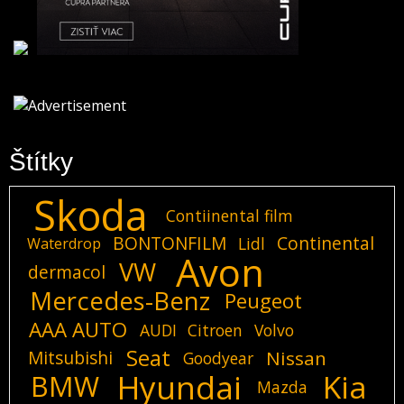
Štítky
Skoda
Contiinental film
BONTONFILM
Continental
Lidl
Waterdrop
Avon
VW
dermacol
Mercedes-Benz
Peugeot
AAA AUTO
AUDI
Citroen
Volvo
Seat
Mitsubishi
Nissan
Goodyear
Hyundai
Kia
BMW
Mazda