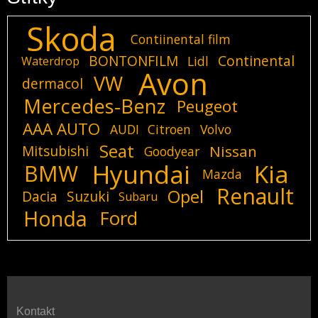
Skoda
Contiinental film
BONTONFILM
Continental
Lidl
Waterdrop
Avon
VW
dermacol
Mercedes-Benz
Peugeot
AAA AUTO
AUDI
Citroen
Volvo
Seat
Mitsubishi
Nissan
Goodyear
Hyundai
Kia
BMW
Mazda
Renault
Opel
Dacia
Suzuki
Subaru
Honda
Ford
Kontakt