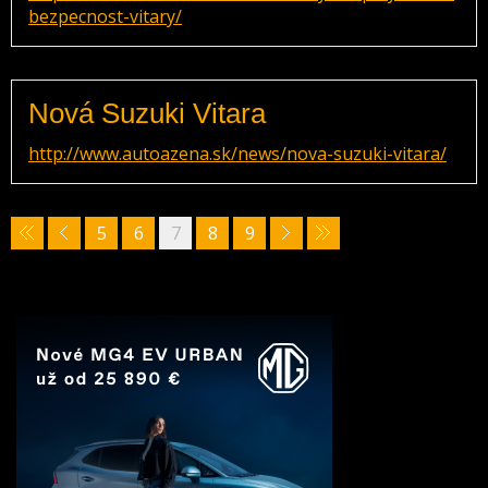
bezpecnost-vitary/
Nová Suzuki Vitara
http://www.autoazena.sk/news/nova-suzuki-vitara/
5
6
7
8
9