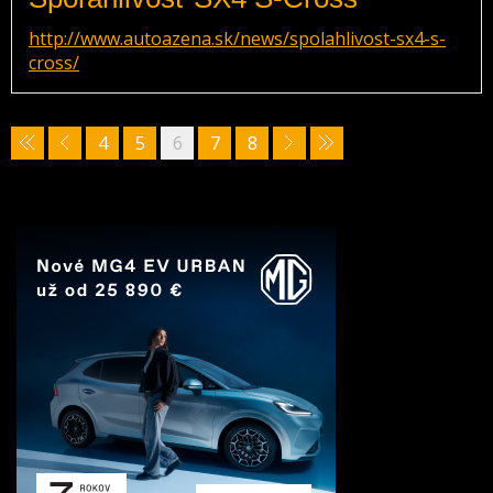
http://www.autoazena.sk/news/spolahlivost-sx4-s-
cross/
4
5
6
7
8