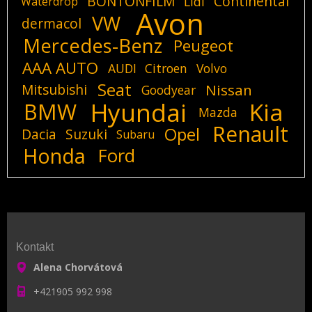
BONTONFILM
Continental
Lidl
Waterdrop
Avon
VW
dermacol
Mercedes-Benz
Peugeot
AAA AUTO
AUDI
Citroen
Volvo
Seat
Mitsubishi
Nissan
Goodyear
Hyundai
Kia
BMW
Mazda
Renault
Opel
Dacia
Suzuki
Subaru
Honda
Ford
Kontakt
Alena Chorvátová
+421905 992 998