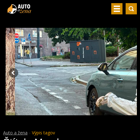
Auto a žena
Výpis tagov