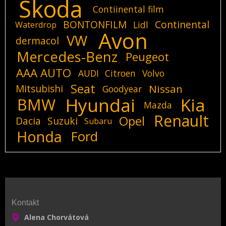
Skoda
Contiinental film
BONTONFILM
Continental
Lidl
Waterdrop
Avon
VW
dermacol
Mercedes-Benz
Peugeot
AAA AUTO
AUDI
Citroen
Volvo
Seat
Mitsubishi
Nissan
Goodyear
Hyundai
Kia
BMW
Mazda
Renault
Opel
Dacia
Suzuki
Subaru
Honda
Ford
Kontakt
Alena Chorvátová