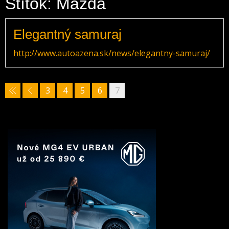
Štítok: Mazda
Elegantný samuraj
http://www.autoazena.sk/news/elegantny-samuraj/
3
4
5
6
7