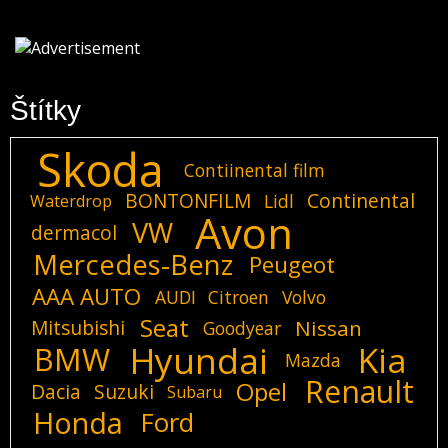
Štítky
Skoda
Contiinental film
BONTONFILM
Continental
Lidl
Waterdrop
Avon
VW
dermacol
Mercedes-Benz
Peugeot
AAA AUTO
AUDI
Citroen
Volvo
Seat
Mitsubishi
Nissan
Goodyear
Hyundai
Kia
BMW
Mazda
Renault
Opel
Dacia
Suzuki
Subaru
Honda
Ford